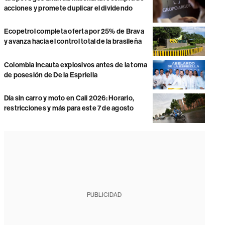
acciones y promete duplicar el dividendo
Ecopetrol completa oferta por 25% de Brava
y avanza hacia el control total de la brasileña
Colombia incauta explosivos antes de la toma
de posesión de De la Espriella
Día sin carro y moto en Cali 2026: Horario,
restricciones y más para este 7 de agosto
PUBLICIDAD