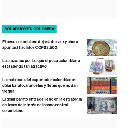
DÓLAR HOY EN COLOMBIA
El peso colombiano dejaría de caer y ahora
apuntará hacia los COP$3.500
Las razones por las que el peso colombiano
está siendo tan atractivo
La mala hora del exportador colombiano:
dólar barato, aranceles y fletes que no dan
tregua
El dólar barato entra de lleno en la estrategia
de tasas de interés del banco central
colombiano