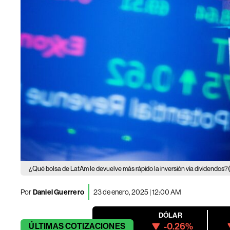
¿Qué bolsa de LatAm le devuelve más rápido la inversión vía dividendos?
Por
Daniel Guerrero
23 de enero, 2025 | 12:00 AM
DÓLAR
-0.26%
ÚLTIMAS
COTIZACIONES