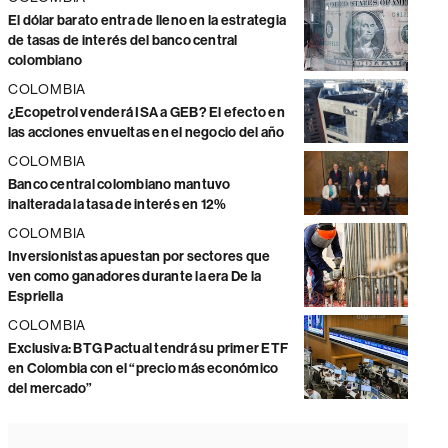
El dólar barato entra de lleno en la estrategia
de tasas de interés del banco central
colombiano
COLOMBIA
¿Ecopetrol venderá ISA a GEB? El efecto en
las acciones envueltas en el negocio del año
COLOMBIA
Banco central colombiano mantuvo
inalterada la tasa de interés en 12%
COLOMBIA
Inversionistas apuestan por sectores que
ven como ganadores durante la era De la
Espriella
COLOMBIA
Exclusiva: BTG Pactual tendrá su primer ETF
en Colombia con el “precio más económico
del mercado”