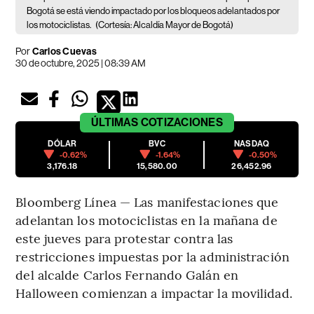
Bogotá se está viendo impactado por los bloqueos adelantados por
los motociclistas.
(Cortesía: Alcaldía Mayor de Bogotá)
Por
Carlos Cuevas
30 de octubre, 2025 | 08:39 AM
ÚLTIMAS
COTIZACIONES
DÓLAR
BVC
NASDAQ
-0.62%
-1.64%
-0.50%
3,176.18
15,580.00
26,452.96
Bloomberg Línea — Las manifestaciones que
adelantan los motociclistas en la mañana de
este jueves para protestar contra las
restricciones impuestas por la administración
del alcalde Carlos Fernando Galán en
Halloween comienzan a impactar la movilidad.