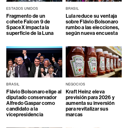
ESTADOS UNIDOS
BRASIL
Fragmento de un
Lula reduce su ventaja
cohete Falcon 9 de
sobre Flávio Bolsonaro
SpaceX impacta la
rumbo a las elecciones,
superficie de la Luna
según nueva encuesta
BRASIL
NEGOCIOS
Flávio Bolsonaro elige al
Kraft Heinz eleva
diputado conservador
previsión para 2026 y
Alfredo Gaspar como
aumenta su inversión
candidato a la
para revitalizar sus
vicepresidencia
marcas