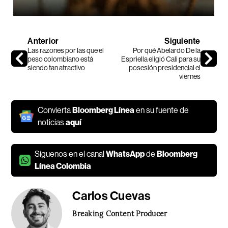
Anterior
Siguiente
Las razones por las que el
Por qué Abelardo De la
peso colombiano está
Espriella eligió Cali para su
siendo tan atractivo
posesión presidencial el
viernes
Convierta
Bloomberg Línea
en su fuente de
noticias
aquí
Síguenos en el canal
WhatsApp
de
Bloomberg
Línea Colombia
Carlos Cuevas
Breaking Content Producer