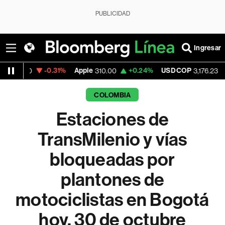
PUBLICIDAD
Ingresar
-0.31%
Apple
+0.24%
USD COP
-0.62%
310.00
3,176.23
COLOMBIA
Estaciones de
TransMilenio y vías
bloqueadas por
plantones de
motociclistas en Bogotá
hoy, 30 de octubre