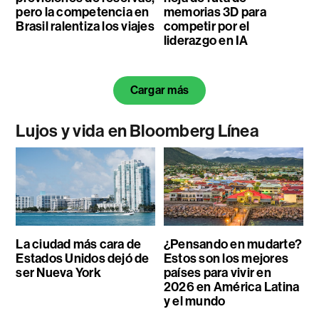
pero la competencia en
memorias 3D para
Brasil ralentiza los viajes
competir por el
liderazgo en IA
Cargar más
Lujos y vida en Bloomberg Línea
La ciudad más cara de
¿Pensando en mudarte?
Estados Unidos dejó de
Estos son los mejores
ser Nueva York
países para vivir en
2026 en América Latina
y el mundo