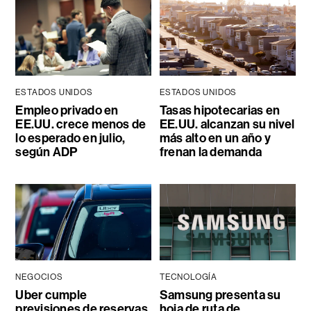
ESTADOS UNIDOS
ESTADOS UNIDOS
Empleo privado en
Tasas hipotecarias en
EE.UU. crece menos de
EE.UU. alcanzan su nivel
lo esperado en julio,
más alto en un año y
según ADP
frenan la demanda
NEGOCIOS
TECNOLOGÍA
Uber cumple
Samsung presenta su
previsiones de reservas,
hoja de ruta de