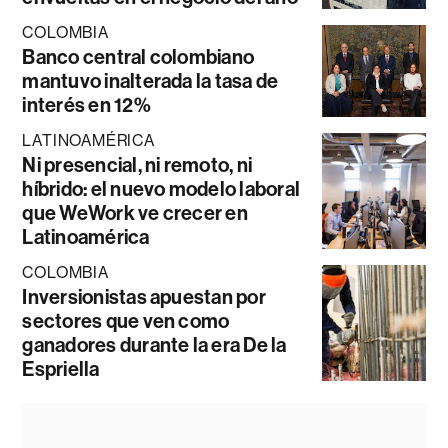
COLOMBIA
Banco central colombiano
mantuvo inalterada la tasa de
interés en 12%
LATINOAMÉRICA
Ni presencial, ni remoto, ni
híbrido: el nuevo modelo laboral
que WeWork ve crecer en
Latinoamérica
COLOMBIA
Inversionistas apuestan por
sectores que ven como
ganadores durante la era De la
Espriella