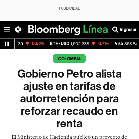
PUBLICIDAD
Ingresar
-0.52%
ETH/USD
-0.71%
Visa
-0.28%
9
1,902.238
368.54
COLOMBIA
Gobierno Petro alista
ajuste en tarifas de
autorretención para
reforzar recaudo en
renta
El Ministerio de Hacienda publicó un proyecto de