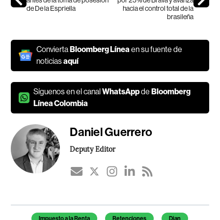
de De la Espriella
hacia el control total de la
brasileña
Convierta
Bloomberg Línea
en su fuente de
noticias
aquí
Síguenos en el canal
WhatsApp
de
Bloomberg
Línea Colombia
Daniel Guerrero
Deputy Editor
Temas de este artículo
Impuesto a la Renta
Retenciones
Dian