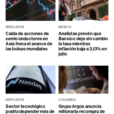
MERCADOS
MÉXICO
Caída de acciones de
Analistas prevén que
semiconductores en
Banxico deje sin cambio
Asia frena el avance de
la tasa mientras
las bolsas mundiales
inflación baja a 3,13% en
julio
MERCADOS
COLOMBIA
Sector tecnológico
Grupo Argos anuncia
podría depender más de
millonaria recompra de