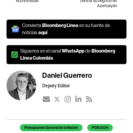
economistas
centrar su negocio en
Azerbaiyán
Convierta
Bloomberg Línea
en su fuente de
noticias
aquí
Síguenos en el canal
WhatsApp
de
Bloomberg
Línea Colombia
Daniel Guerrero
Deputy Editor
Temas de este artículo
Presupuesto General de la Nación
PGN 2026