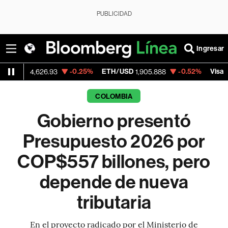
PUBLICIDAD
Ingresar
-0.25%
ETH/USD
-0.52%
Visa
-
,626.93
1,905.888
368.54
COLOMBIA
Gobierno presentó
Presupuesto 2026 por
COP$557 billones, pero
depende de nueva
tributaria
En el proyecto radicado por el Ministerio de