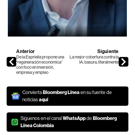
Anterior
Siguiente
De la Espriella propone una
La mejor cobertura contra la
“regeneración económica”
IA: basura, literalmente
con foco en inversión,
empresa y empleo
Convierta
Bloomberg Línea
en su fuente de
noticias
aquí
Síguenos en el canal
WhatsApp
de
Bloomberg
Línea Colombia