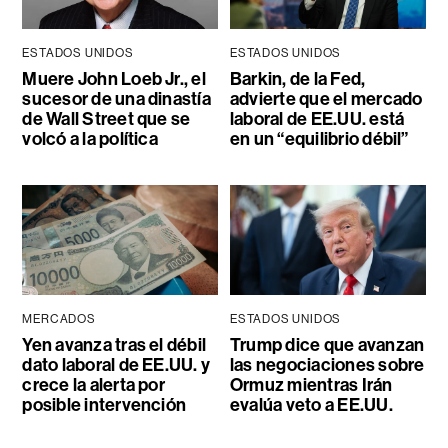
ESTADOS UNIDOS
ESTADOS UNIDOS
Muere John Loeb Jr., el
Barkin, de la Fed,
sucesor de una dinastía
advierte que el mercado
de Wall Street que se
laboral de EE.UU. está
volcó a la política
en un “equilibrio débil”
MERCADOS
ESTADOS UNIDOS
Yen avanza tras el débil
Trump dice que avanzan
dato laboral de EE.UU. y
las negociaciones sobre
crece la alerta por
Ormuz mientras Irán
posible intervención
evalúa veto a EE.UU.