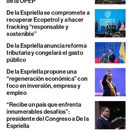
de la OPEP
De la Espriella se compromete a
recuperar Ecopetrol y a hacer
fracking “responsable y
sostenible”
De la Espriella anuncia reforma
tributaria y congelará el gasto
público
De la Espriella propone una
“regeneración económica” con
foco en inversión, empresa y
empleo
“Recibe un país que enfrenta
innumerables desafíos”:
presidente del Congreso a De la
Espriella