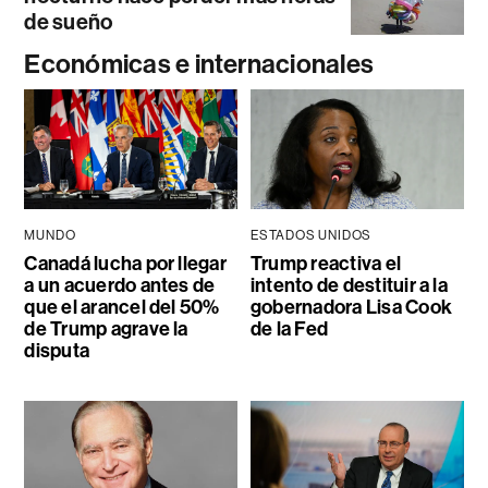
de sueño
Económicas e internacionales
MUNDO
ESTADOS UNIDOS
Canadá lucha por llegar
Trump reactiva el
a un acuerdo antes de
intento de destituir a la
que el arancel del 50%
gobernadora Lisa Cook
de Trump agrave la
de la Fed
disputa