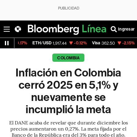
PUBLICIDAD
Ingresar
%
ETH/USD
-0.12%
Visa
-2.15%
MercadoLib
1,917.44
362.50
COLOMBIA
Inflación en Colombia
cerró 2025 en 5,1% y
nuevamente se
incumplió la meta
El DANE acaba de revelar que durante diciembre los
precios aumentaron un 0,27%. La meta fijada por el
Banco de la República era del 3% para todo el año.