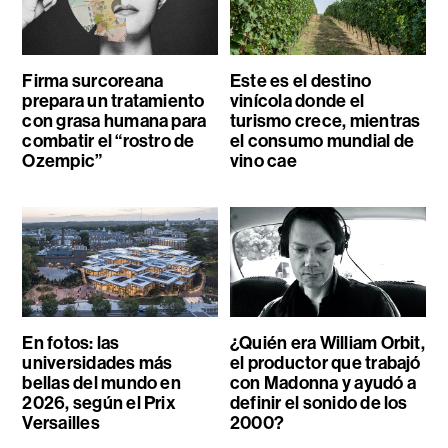
Firma surcoreana
Este es el destino
prepara un tratamiento
vinícola donde el
con grasa humana para
turismo crece, mientras
combatir el “rostro de
el consumo mundial de
Ozempic”
vino cae
En fotos: las
¿Quién era William Orbit,
universidades más
el productor que trabajó
bellas del mundo en
con Madonna y ayudó a
2026, según el Prix
definir el sonido de los
Versailles
2000?