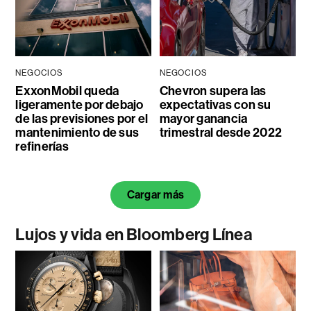
NEGOCIOS
NEGOCIOS
ExxonMobil queda
Chevron supera las
ligeramente por debajo
expectativas con su
de las previsiones por el
mayor ganancia
mantenimiento de sus
trimestral desde 2022
refinerías
Cargar más
Lujos y vida en Bloomberg Línea