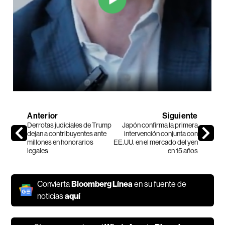
Anterior
Siguiente
Derrotas judiciales de Trump
Japón confirma la primera
dejan a contribuyentes ante
intervención conjunta con
millones en honorarios
EE.UU. en el mercado del yen
legales
en 15 años
Convierta
Bloomberg Línea
en su fuente de
noticias
aquí