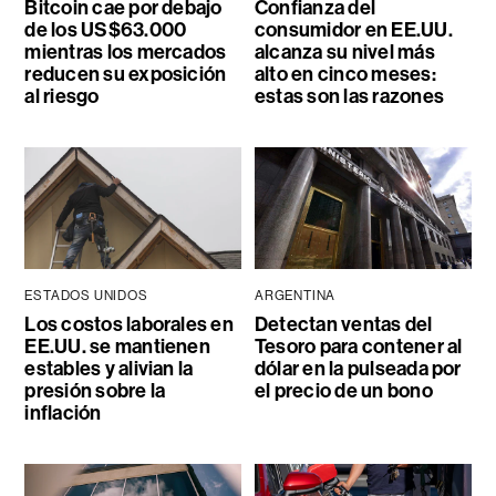
Bitcoin cae por debajo
Confianza del
de los US$63.000
consumidor en EE.UU.
mientras los mercados
alcanza su nivel más
reducen su exposición
alto en cinco meses:
al riesgo
estas son las razones
ESTADOS UNIDOS
ARGENTINA
Los costos laborales en
Detectan ventas del
EE.UU. se mantienen
Tesoro para contener al
estables y alivian la
dólar en la pulseada por
presión sobre la
el precio de un bono
inflación