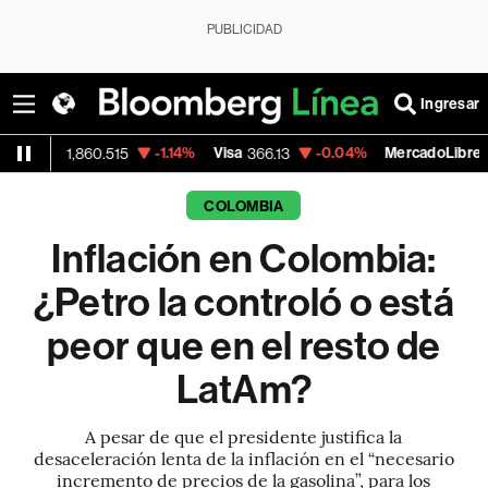
PUBLICIDAD
Ingresar
-1.14%
Visa
-0.04%
MercadoLibre
-0.
.515
366.13
1,879.59
COLOMBIA
Inflación en Colombia:
¿Petro la controló o está
peor que en el resto de
LatAm?
A pesar de que el presidente justifica la
desaceleración lenta de la inflación en el “necesario
incremento de precios de la gasolina”, para los