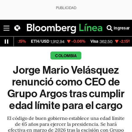
PUBLICIDAD
Ingresar
5%
ETH/USD
-0.06%
Visa
-2.15%
MercadoL
1,912.94
362.50
COLOMBIA
Jorge Mario Velásquez
renunció como CEO de
Grupo Argos tras cumplir
edad límite para el cargo
El código de buen gobierno establece una edad límite
de 65 años para ejercer la presidencia. Se hará
efectiva en marzo de 2026 tras la escisión con Grupo