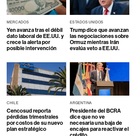
MERCADOS
ESTADOS UNIDOS
Yen avanza tras el débil
Trump dice que avanzan
dato laboral de EE.UU. y
las negociaciones sobre
crece la alerta por
Ormuz mientras Irán
posible intervención
evalúa veto a EE.UU.
CHILE
ARGENTINA
Cencosud reporta
Presidente del BCRA
pérdidas trimestrales
dice que no ve
por costos de su nuevo
necesaria una baja de
plan estratégico
encajes para reactivar el
crédito