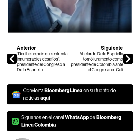
Anterior
Siguiente
“Recibe un país que enfrenta
Abelardo De la Espriella
innumerables desafíos”:
tomó juramento como
presidente del Congreso a
presidente de Colombia ante
De la Espriella
el Congreso en Cali
Convierta
Bloomberg Línea
en su fuente de
noticias
aquí
Síguenos en el canal
WhatsApp
de
Bloomberg
Línea Colombia