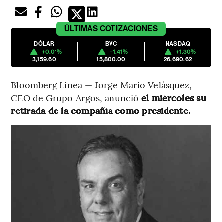
ÚLTIMAS
COTIZACIONES
DÓLAR
BVC
NASDAQ
+0.01%
+1.41%
+1.30%
3,159.60
15,800.00
26,690.62
Bloomberg Línea — Jorge Mario Velásquez,
CEO de Grupo Argos, anunció
el miércoles su
retirada de la compañía como presidente.