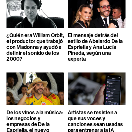
¿Quién era William Orbit,
El mensaje detrás del
el productor que trabajó
estilo de Abelardo De la
con Madonna y ayudó a
Espriella y Ana Lucía
definir el sonido de los
Pineda, según una
2000?
experta
De los vinos a la música:
Artistas se resisten a
los negocios y
que sus voces y
empresas de De la
canciones sean usadas
Espriella, el nuevo
para entrenar a la IA