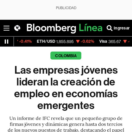
PUBLICIDAD
Ingresar
ETH/USD
-0.62%
Visa
-0.13%
MercadoLi
1,855.895
365.67
COLOMBIA
Las empresas jóvenes
lideran la creación de
empleo en economías
emergentes
Un informe de IFC revela que un pequeño grupo de
firmas jóvenes y dinámicas genera hasta dos tercios
de los nuevos puestos de trabajo, destacando el papel