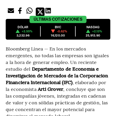
ÚLTIMAS
COTIZACIONES
DÓLAR
BVC
NASDAQ
+2.55%
-0.62%
+2.13%
3,232.96
16,120.00
25,913.90
Bloomberg Línea — En los mercados
emergentes, no todas las empresas son iguales
a la hora de generar empleo. Un reciente
estudio del
Departamento de Economía e
Investigación de Mercados de la Corporación
Financiera Internacional (IFC)
, elaborado por
la economista
Arti Grover
, concluye que son
las compañías jóvenes, integradas en cadenas
de valor y con sólidas prácticas de gestión, las
que concentran el mayor potencial para
dinamizar el mercado laboral.