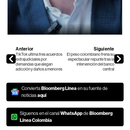
Anterior
Siguiente
TikTok ultima tres acuerdos
El peso colombiano frena su
extrajudiciales por
espectacular repunte tras la
demandas que alegan
intervención del banco
adicción y daños a menores
central
Convierta
Bloomberg Línea
en su fuente de
noticias
aquí
Síguenos en el canal
WhatsApp
de
Bloomberg
Línea Colombia