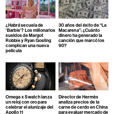
¿Habrá secuela de
30 años del éxito de “La
‘Barbie’? Los millonarios
Macarena”: ¿Cuánto
sueldos de Margot
dinero ha generado la
Robbie y Ryan Gosling
canción que marcó los
complican una nueva
90?
película
Omega x Swatch lanza
Director de Hermès
un reloj con oro para
analiza precios de la
celebrar el alunizaje del
carne de cerdo en China
Apollo 11
para evaluar mercado de