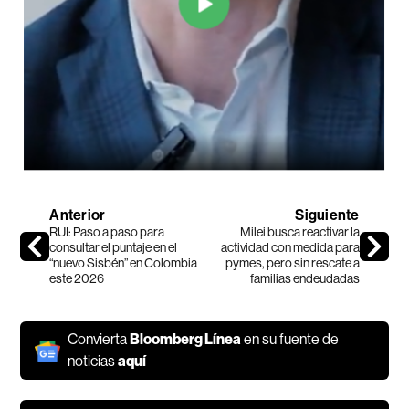
Anterior
Siguiente
RUI: Paso a paso para
Milei busca reactivar la
consultar el puntaje en el
actividad con medida para
“nuevo Sisbén” en Colombia
pymes, pero sin rescate a
este 2026
familias endeudadas
Convierta
Bloomberg Línea
en su fuente de
noticias
aquí