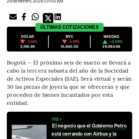
29 de febrero, 2024 | 01:00 AM
ÚLTIMAS
COTIZACIONES
DÓLAR
BVC
NASDAQ
-1.14%
-1.74%
+2.59%
3,195.99
15,840.00
26,584.99
Bogotá — El próximo seis de marzo se llevará a
cabo la tercera subasta del año de la Sociedad
de Activos Especiales (SAE). Será virtual y serán
30 las piezas de joyería que se ofrecerán y que
proceden de bienes incautados por esta
entidad.
VER +
El negocio que el Gobierno Petro
está cerrando con Airbus y la