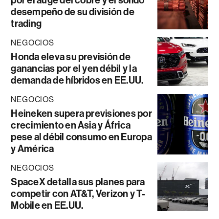
por el auge del cobre y el sólido
desempeño de su división de
trading
NEGOCIOS
Honda eleva su previsión de
ganancias por el yen débil y la
demanda de híbridos en EE.UU.
NEGOCIOS
Heineken supera previsiones por
crecimiento en Asia y África
pese al débil consumo en Europa
y América
NEGOCIOS
SpaceX detalla sus planes para
competir con AT&T, Verizon y T-
Mobile en EE.UU.