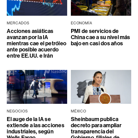
MERCADOS
ECONOMÍA
Acciones asiáticas
PMI de servicios de
avanzan por la IA
China cae a su nivel más
mientras cae el petróleo
bajo en casi dos años
ante posible acuerdo
entre EE.UU. e Irán
NEGOCIOS
MÉXICO
El auge de la IA se
Sheinbaum publica
extiende a las acciones
decreto para ampliar
industriales, según
transparencia del
Wells Fargo
Gobierno, filiales de