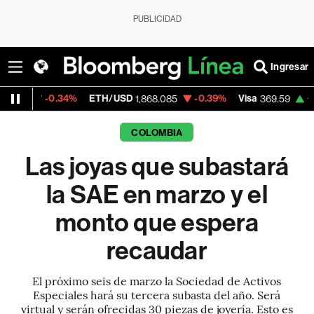
PUBLICIDAD
Ingresar
.34%
ETH/USD
-0.39%
Visa
+1.07%
Mer
1,868.085
369.59
COLOMBIA
Las joyas que subastará
la SAE en marzo y el
monto que espera
recaudar
El próximo seis de marzo la Sociedad de Activos
Especiales hará su tercera subasta del año. Será
virtual y serán ofrecidas 30 piezas de joyería. Esto es