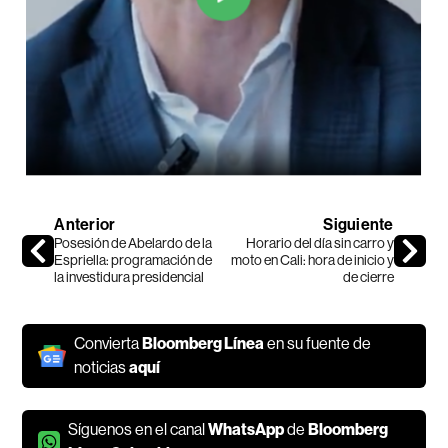
Anterior
Siguiente
Posesión de Abelardo de la
Horario del día sin carro y
Espriella: programación de
moto en Cali: hora de inicio y
la investidura presidencial
de cierre
Convierta
Bloomberg Línea
en su fuente de
noticias
aquí
Síguenos en el canal
WhatsApp
de
Bloomberg