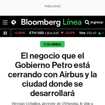
PUBLICIDAD
Ingresar
.00%
ETH/USD
-0.07%
Visa
+0.52%
Mer
1,904.545
370.47
COLOMBIA
El negocio que el
Gobierno Petro está
cerrando con Airbus y la
ciudad donde se
desarrollará
Hernán Ceballos, gerente de iNNpulsa, le dijo a