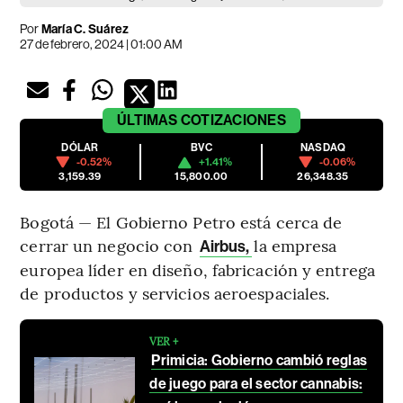
Por
María C. Suárez
27 de febrero, 2024 | 01:00 AM
ÚLTIMAS
COTIZACIONES
DÓLAR
BVC
NASDAQ
-0.52%
+1.41%
-0.06%
3,159.39
15,800.00
26,348.35
Bogotá — El Gobierno Petro está cerca de
cerrar un negocio con
la empresa
Airbus,
europea líder en diseño, fabricación y entrega
de productos y servicios aeroespaciales.
VER +
Primicia: Gobierno cambió reglas
de juego para el sector cannabis: