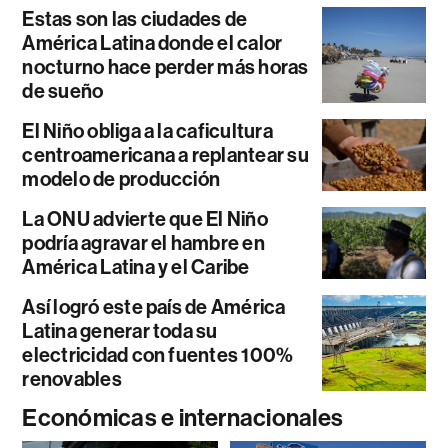
Estas son las ciudades de
América Latina donde el calor
nocturno hace perder más horas
de sueño
El Niño obliga a la caficultura
centroamericana a replantear su
modelo de producción
La ONU advierte que El Niño
podría agravar el hambre en
América Latina y el Caribe
Así logró este país de América
Latina generar toda su
electricidad con fuentes 100%
renovables
Económicas e internacionales