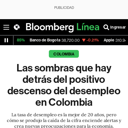
PUBLICIDAD
Ingresar
Banco de Bogota
-0.21%
Apple
+0.55%
38,720.00
310.94
COLOMBIA
Las sombras que hay
detrás del positivo
descenso del desempleo
en Colombia
La tasa de desempleo es la mejor de 20 años, pero
cómo se produjo la caída de la cifra enciende alertas y
crea nuevas preocupaciones para la economía.