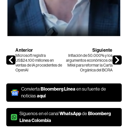
Anterior
Siguiente
Microsoft registra
Inflación de 50.000% y los
US$24.100 millones en
argumentos económicos de
ventas de IA procedentes de
Milei para reformar la Carta
OpenAI
Orgánica del BCRA
Convierta
Bloomberg Línea
en su fuente de
noticias
aquí
Síguenos en el canal
WhatsApp
de
Bloomberg
Línea Colombia