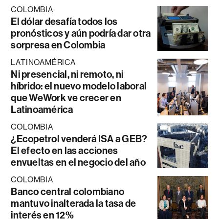
COLOMBIA
El dólar desafía todos los
pronósticos y aún podría dar otra
sorpresa en Colombia
LATINOAMÉRICA
Ni presencial, ni remoto, ni
híbrido: el nuevo modelo laboral
que WeWork ve crecer en
Latinoamérica
COLOMBIA
¿Ecopetrol venderá ISA a GEB?
El efecto en las acciones
envueltas en el negocio del año
COLOMBIA
Banco central colombiano
mantuvo inalterada la tasa de
interés en 12%