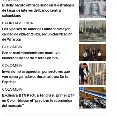
El dólar barato entra de lleno en la estrategia
de tasas de interés del banco central
colombiano
LATINOAMÉRICA
Los 5 países de América Latina con mayor
calidad de vida en 2026, según clasificación
de Wharton
COLOMBIA
Banco central colombiano mantuvo
inalterada la tasa de interés en 12%
COLOMBIA
Inversionistas apuestan por sectores que
ven como ganadores durante la era De la
Espriella
COLOMBIA
Exclusiva: BTG Pactual tendrá su primer ETF
en Colombia con el “precio más económico
del mercado”