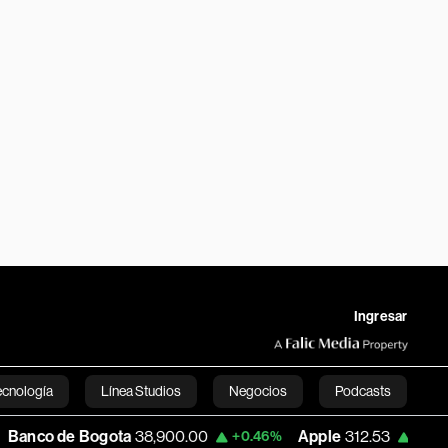
Ingresar
ecnología
Línea Studios
Negocios
Podcasts
de Bogota
38,900.00
Apple
312.53
USD
+0.46%
+0.51%
English