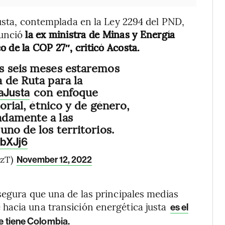
justa, contemplada en la Ley 2294 del PND,
nunció
la ex ministra de Minas y Energía
 de la COP 27″, criticó Acosta.
s seis meses estaremos
 de Ruta para la
con enfoque
aJusta
torial, étnico y de género,
damente a las
uno de los territorios.
NbXJj6
ezT)
November 12, 2022
segura que una de las principales medias
hacia una transición energética justa
es el
te tiene Colombia.