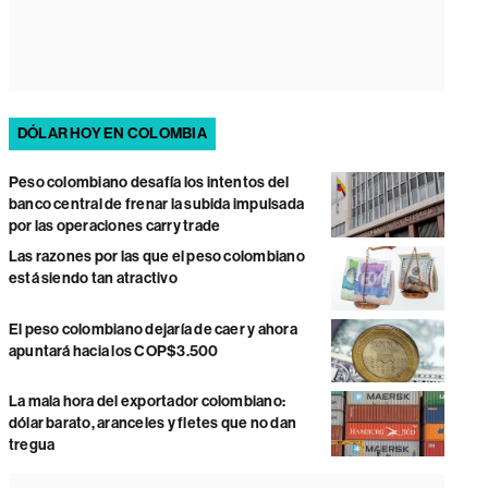
DÓLAR HOY EN COLOMBIA
Peso colombiano desafía los intentos del
banco central de frenar la subida impulsada
por las operaciones carry trade
Las razones por las que el peso colombiano
está siendo tan atractivo
El peso colombiano dejaría de caer y ahora
apuntará hacia los COP$3.500
La mala hora del exportador colombiano:
dólar barato, aranceles y fletes que no dan
tregua