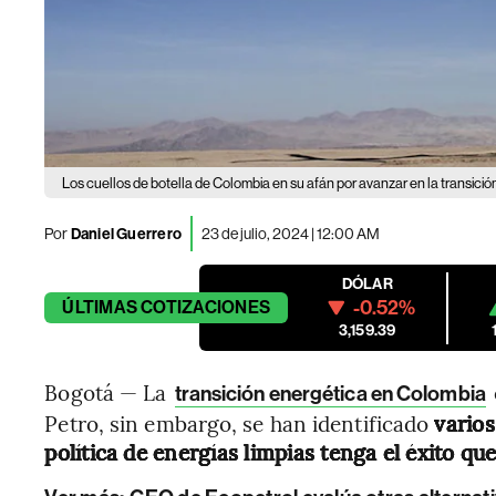
Los cuellos de botella de Colombia en su afán por avanzar en la transició
Por
Daniel Guerrero
23 de julio, 2024 | 12:00 AM
DÓLAR
-0.52%
ÚLTIMAS
COTIZACIONES
3,159.39
Bogotá — La
transición energética en Colombia
Petro, sin embargo, se han identificado
varios
política de energías limpias tenga el éxito qu