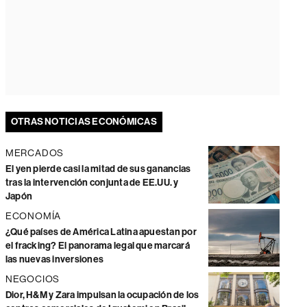
OTRAS NOTICIAS ECONÓMICAS
MERCADOS
El yen pierde casi la mitad de sus ganancias
tras la intervención conjunta de EE.UU. y
Japón
ECONOMÍA
¿Qué países de América Latina apuestan por
el fracking? El panorama legal que marcará
las nuevas inversiones
NEGOCIOS
Dior, H&M y Zara impulsan la ocupación de los