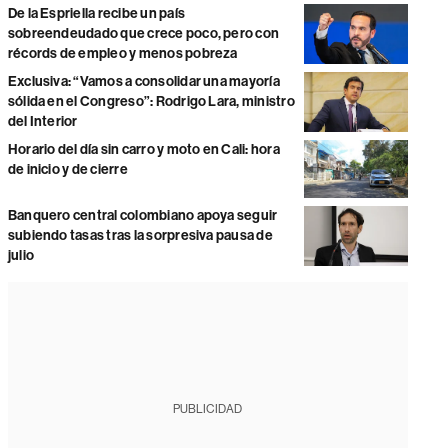
De la Espriella recibe un país
sobreendeudado que crece poco, pero con
récords de empleo y menos pobreza
Exclusiva: “Vamos a consolidar una mayoría
sólida en el Congreso”: Rodrigo Lara, ministro
del Interior
Horario del día sin carro y moto en Cali: hora
de inicio y de cierre
Banquero central colombiano apoya seguir
subiendo tasas tras la sorpresiva pausa de
julio
PUBLICIDAD