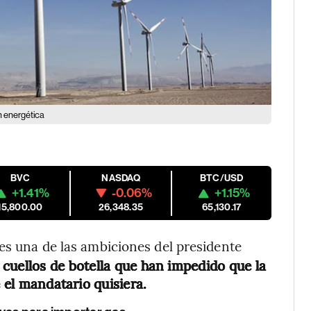
n energética
BVC
NASDAQ
BTC/USD
+1.41%
-0.06%
+1.15%
15,800.00
26,348.35
65,130.17
es una de las ambiciones del presidente
 cuellos de botella que han impedido que la
e el mandatario quisiera.