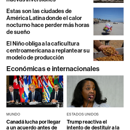
Estas son las ciudades de
América Latina donde el calor
nocturno hace perder más horas
de sueño
El Niño obliga a la caficultura
centroamericana a replantear su
modelo de producción
Económicas e internacionales
MUNDO
ESTADOS UNIDOS
Canadá lucha por llegar
Trump reactiva el
a un acuerdo antes de
intento de destituir a la