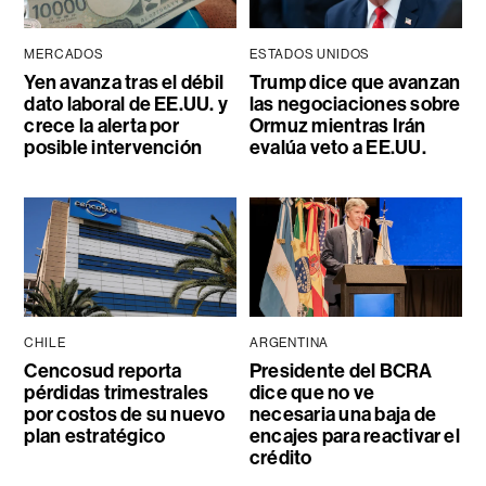
MERCADOS
ESTADOS UNIDOS
Yen avanza tras el débil
Trump dice que avanzan
dato laboral de EE.UU. y
las negociaciones sobre
crece la alerta por
Ormuz mientras Irán
posible intervención
evalúa veto a EE.UU.
CHILE
ARGENTINA
Cencosud reporta
Presidente del BCRA
pérdidas trimestrales
dice que no ve
por costos de su nuevo
necesaria una baja de
plan estratégico
encajes para reactivar el
crédito