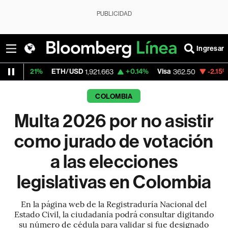
PUBLICIDAD
Ingresar
%
ETH/USD
+0.14%
Visa
-2.15%
MercadoL
1,921.663
362.50
COLOMBIA
Multa 2026 por no asistir
como jurado de votación
a las elecciones
legislativas en Colombia
En la página web de la Registraduría Nacional del
Estado Civil, la ciudadanía podrá consultar digitando
su número de cédula para validar si fue designado