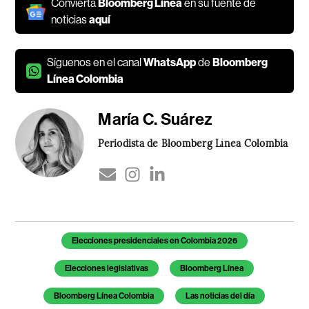
Convierta
Bloomberg Línea
en su fuente de
noticias
aquí
Síguenos en el canal
WhatsApp
de
Bloomberg
Línea Colombia
María C. Suárez
Periodista de Bloomberg Línea Colombia
Temas de este artículo
Elecciones presidenciales en Colombia 2026
Elecciones legislativas
Bloomberg Línea
Bloomberg Línea Colombia
Las noticias del día