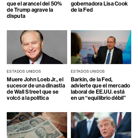
que el arancel del 50%
gobernadora Lisa Cook
de Trump agrave la
de la Fed
disputa
ESTADOS UNIDOS
ESTADOS UNIDOS
Muere John Loeb Jr., el
Barkin, de la Fed,
sucesor de una dinastía
advierte que el mercado
de Wall Street que se
laboral de EE.UU. está
volcó a la política
en un “equilibrio débil”