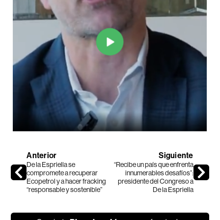
Anterior
Siguiente
De la Espriella se
“Recibe un país que enfrenta
compromete a recuperar
innumerables desafíos”:
Ecopetrol y a hacer fracking
presidente del Congreso a
“responsable y sostenible”
De la Espriella