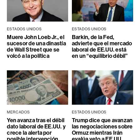
ESTADOS UNIDOS
ESTADOS UNIDOS
Muere John Loeb Jr., el
Barkin, de la Fed,
sucesor de una dinastía
advierte que el mercado
de Wall Street que se
laboral de EE.UU. está
volcó a la política
en un “equilibrio débil”
MERCADOS
ESTADOS UNIDOS
Yen avanza tras el débil
Trump dice que avanzan
dato laboral de EE.UU. y
las negociaciones sobre
crece la alerta por
Ormuz mientras Irán
posible intervención
evalúa veto a EE.UU.