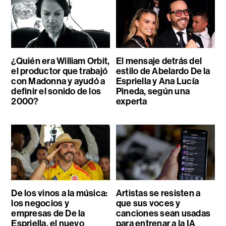
¿Quién era William Orbit,
El mensaje detrás del
el productor que trabajó
estilo de Abelardo De la
con Madonna y ayudó a
Espriella y Ana Lucía
definir el sonido de los
Pineda, según una
2000?
experta
De los vinos a la música:
Artistas se resisten a
los negocios y
que sus voces y
empresas de De la
canciones sean usadas
Espriella, el nuevo
para entrenar a la IA