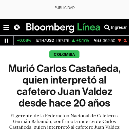
PUBLICIDAD
Ingresar
08%
ETH/USD
+0.17%
Visa
-2.15%
Mercado
1,917.175
362.50
COLOMBIA
Murió Carlos Castañeda,
quien interpretó al
cafetero Juan Valdez
desde hace 20 años
El gerente de la Federación Nacional de Cafeteros,
Germán Bahamón, confirmó la muerte de Carlos
Castañeda, quien interpretó al cafetero Juan Valdez