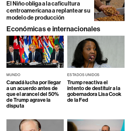
El Niño obliga a la caficultura
centroamericana a replantear su
modelo de producción
Económicas e internacionales
MUNDO
ESTADOS UNIDOS
Canadá lucha por llegar
Trump reactiva el
a un acuerdo antes de
intento de destituir a la
que el arancel del 50%
gobernadora Lisa Cook
de Trump agrave la
de la Fed
disputa