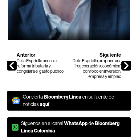
Anterior
Siguiente
De la Espriella anuncia
De la Espriella propone una
reforma tributaria y
“regeneración económica”
congelará el gasto público
con foco en inversión,
empresa y empleo
Convierta
Bloomberg Línea
en su fuente de
noticias
aquí
Síguenos en el canal
WhatsApp
de
Bloomberg
Línea Colombia