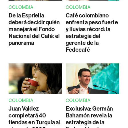
COLOMBIA
COLOMBIA
De la Espriella
Café colombiano
deberá decidir quién
enfrenta peso fuerte
manejará el Fondo
y lluvias récord: la
Nacional del Café: el
estrategia del
panorama
gerente de la
Fedecafé
COLOMBIA
COLOMBIA
Juan Valdez
Exclusiva: Germán
completará 40
Bahamón revela la
tiendas en Turquía al
estrategia de la