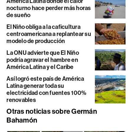
América Latina donde el calor
nocturno hace perder más horas
de sueño
El Niño obliga a la caficultura
centroamericana a replantear su
modelo de producción
La ONU advierte que El Niño
podría agravar el hambre en
América Latina y el Caribe
Así logró este país de América
Latina generar toda su
electricidad con fuentes 100%
renovables
Otras noticias sobre Germán
Bahamón