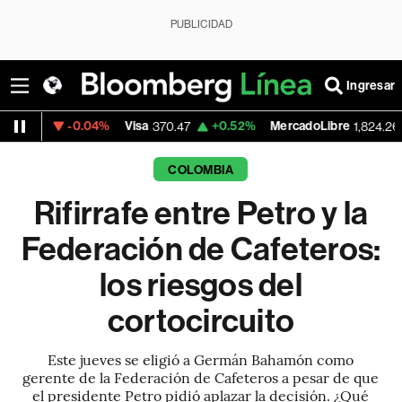
PUBLICIDAD
Ingresar
.04%
Visa
+0.52%
MercadoLibre
-5.23%
B
370.47
1,824.26
COLOMBIA
Rifirrafe entre Petro y la
Federación de Cafeteros:
los riesgos del
cortocircuito
Este jueves se eligió a Germán Bahamón como
gerente de la Federación de Cafeteros a pesar de que
el presidente Petro pidió aplazar la decisión. ¿Qué