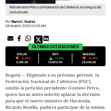
Rifirrafe entre Petro y la Federación de Cafeteros: los riesgos del
cortocircuito
Por
María C. Suárez
28 de abril, 2023 | 01:00 AM
ÚLTIMAS
COTIZACIONES
DÓLAR
BVC
NASDAQ
-0.52%
+1.41%
-0.06%
3,159.39
15,800.00
26,348.35
Bogotá — Eligiendo a su próximo gerente, la
Federación Nacional de Cafeteros (FNC)
omitió la petición presidente Gustavo Petro,
quien horas antes solicitó aplazar la decisión
para que el nuevo ministro de Hacienda,
Ricardo Bonilla, pudiera participar de la misma.