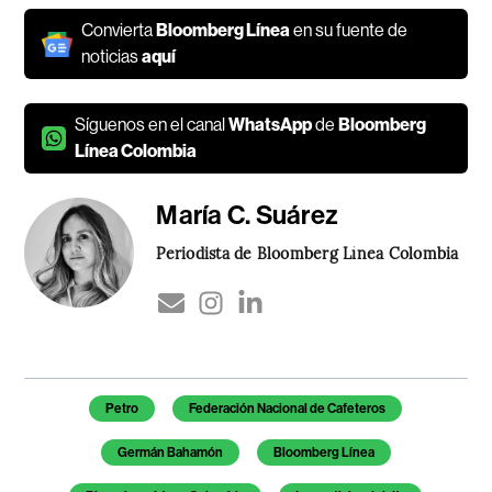
Convierta
Bloomberg Línea
en su fuente de
noticias
aquí
Síguenos en el canal
WhatsApp
de
Bloomberg
Línea Colombia
María C. Suárez
Periodista de Bloomberg Línea Colombia
Temas de este artículo
Petro
Federación Nacional de Cafeteros
Germán Bahamón
Bloomberg Línea