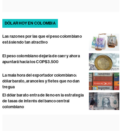
DÓLAR HOY EN COLOMBIA
Las razones por las que el peso colombiano
está siendo tan atractivo
El peso colombiano dejaría de caer y ahora
apuntará hacia los COP$3.500
La mala hora del exportador colombiano:
dólar barato, aranceles y fletes que no dan
tregua
El dólar barato entra de lleno en la estrategia
de tasas de interés del banco central
colombiano