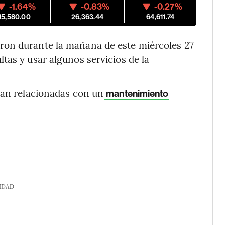
-1.64%
-0.83%
-0.27%
15,580.00
26,363.44
64,611.74
ron durante la mañana de este miércoles 27
tas y usar algunos servicios de la
ban relacionadas con un
mantenimiento
IDAD