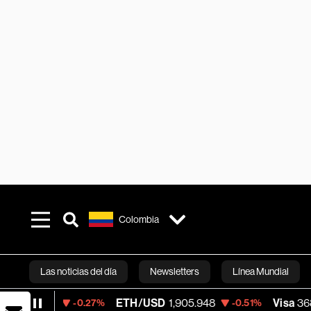
Colombia
Las noticias del día
Newsletters
Línea Mundial
ETH/USD
1,905.948
Visa
368.54
-0.27%
-0.51%
-0.2
Bloomberg 