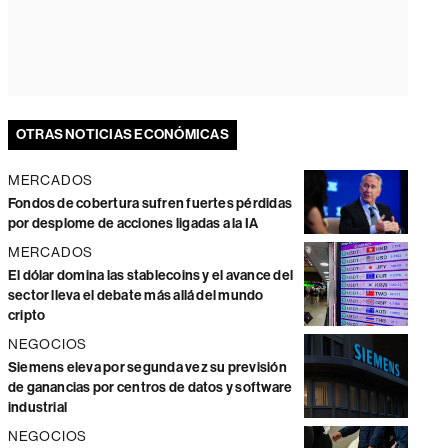
OTRAS NOTICIAS ECONÓMICAS
MERCADOS
Fondos de cobertura sufren fuertes pérdidas
por desplome de acciones ligadas a la IA
MERCADOS
El dólar domina las stablecoins y el avance del
sector lleva el debate más allá del mundo
cripto
NEGOCIOS
Siemens eleva por segunda vez su previsión
de ganancias por centros de datos y software
industrial
NEGOCIOS