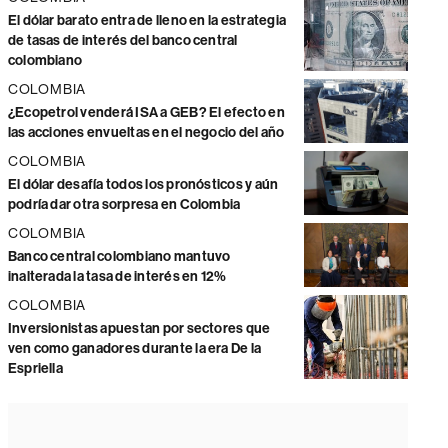
El dólar barato entra de lleno en la estrategia
de tasas de interés del banco central
colombiano
COLOMBIA
¿Ecopetrol venderá ISA a GEB? El efecto en
las acciones envueltas en el negocio del año
COLOMBIA
El dólar desafía todos los pronósticos y aún
podría dar otra sorpresa en Colombia
COLOMBIA
Banco central colombiano mantuvo
inalterada la tasa de interés en 12%
COLOMBIA
Inversionistas apuestan por sectores que
ven como ganadores durante la era De la
Espriella