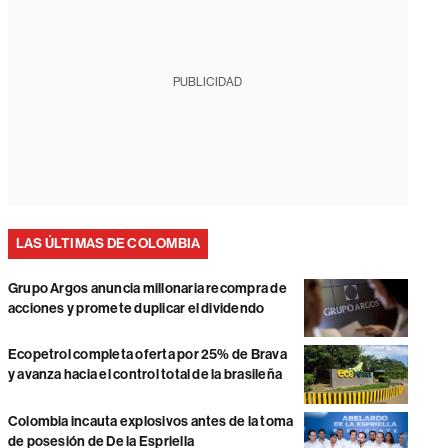
PUBLICIDAD
LAS ÚLTIMAS DE COLOMBIA
Grupo Argos anuncia millonaria recompra de
acciones y promete duplicar el dividendo
Ecopetrol completa oferta por 25% de Brava
y avanza hacia el control total de la brasileña
Colombia incauta explosivos antes de la toma
de posesión de De la Espriella