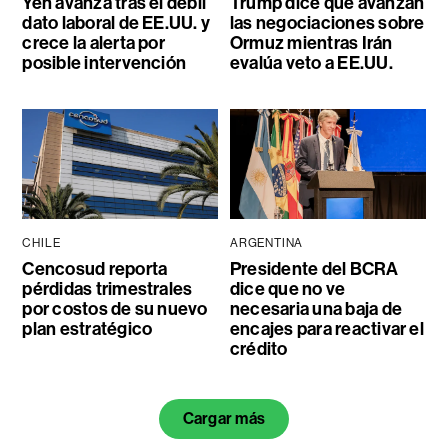
Yen avanza tras el débil
Trump dice que avanzan
dato laboral de EE.UU. y
las negociaciones sobre
crece la alerta por
Ormuz mientras Irán
posible intervención
evalúa veto a EE.UU.
CHILE
ARGENTINA
Cencosud reporta
Presidente del BCRA
pérdidas trimestrales
dice que no ve
por costos de su nuevo
necesaria una baja de
plan estratégico
encajes para reactivar el
crédito
Cargar más