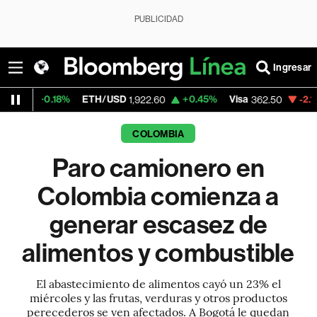
PUBLICIDAD
Ingresar
18%
ETH/USD
+0.45%
Visa
-2.15%
Mercad
1,922.60
362.50
COLOMBIA
Paro camionero en
Colombia comienza a
generar escasez de
alimentos y combustible
El abastecimiento de alimentos cayó un 23% el
miércoles y las frutas, verduras y otros productos
perecederos se ven afectados. A Bogotá le quedan