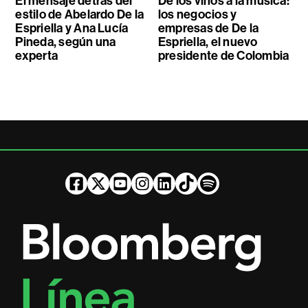
El mensaje detrás del
De los vinos a la música:
estilo de Abelardo De la
los negocios y
Espriella y Ana Lucía
empresas de De la
Pineda, según una
Espriella, el nuevo
experta
presidente de Colombia