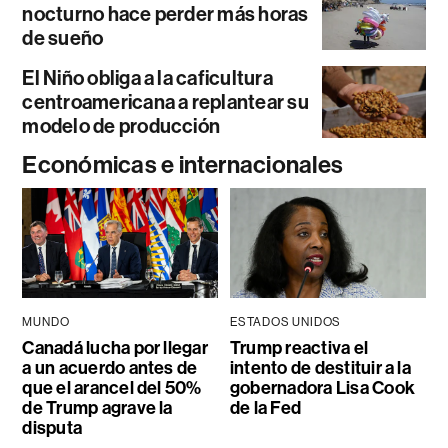
nocturno hace perder más horas
de sueño
El Niño obliga a la caficultura
centroamericana a replantear su
modelo de producción
Económicas e internacionales
MUNDO
ESTADOS UNIDOS
Canadá lucha por llegar
Trump reactiva el
a un acuerdo antes de
intento de destituir a la
que el arancel del 50%
gobernadora Lisa Cook
de Trump agrave la
de la Fed
disputa