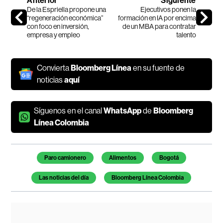
Anterior
Siguiente
De la Espriella propone una
Ejecutivos ponen la
“regeneración económica”
formación en IA por encima
con foco en inversión,
de un MBA para contratar
empresa y empleo
talento
Convierta
Bloomberg Línea
en su fuente de
noticias
aquí
Síguenos en el canal
WhatsApp
de
Bloomberg
Línea Colombia
Temas de este artículo
Paro camionero
Alimentos
Bogotá
Las noticias del día
Bloomberg Línea Colombia