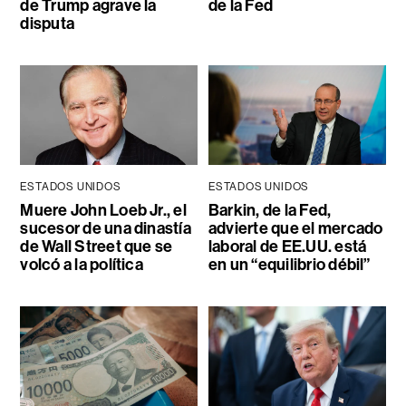
de Trump agrave la
de la Fed
disputa
ESTADOS UNIDOS
ESTADOS UNIDOS
Muere John Loeb Jr., el
Barkin, de la Fed,
sucesor de una dinastía
advierte que el mercado
de Wall Street que se
laboral de EE.UU. está
volcó a la política
en un “equilibrio débil”