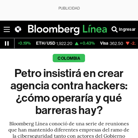
PUBLICIDAD
Ingresar
%
ETH/USD
+0.43%
Visa
-2.15%
MercadoL
1,922.20
362.50
COLOMBIA
Petro insistirá en crear
agencia contra hackers:
¿cómo operaría y qué
barreras hay?
Bloomberg Línea conoció de una serie de reuniones
que han mantenido diferentes empresas del ramo de
la ciberseguridad tanto con actores del Gobierno