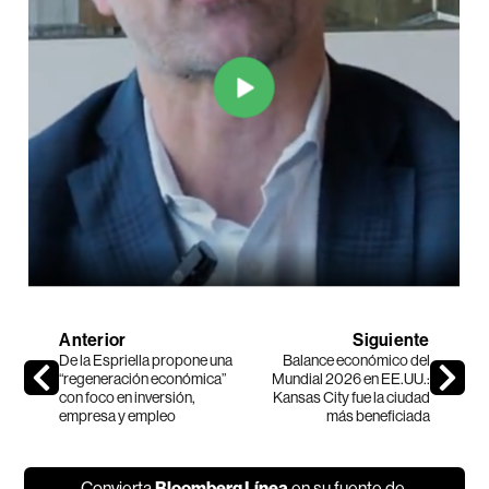
Anterior
Siguiente
De la Espriella propone una
Balance económico del
“regeneración económica”
Mundial 2026 en EE.UU.:
con foco en inversión,
Kansas City fue la ciudad
empresa y empleo
más beneficiada
Convierta
Bloomberg Línea
en su fuente de