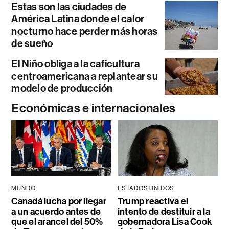
Estas son las ciudades de
América Latina donde el calor
nocturno hace perder más horas
de sueño
El Niño obliga a la caficultura
centroamericana a replantear su
modelo de producción
Económicas e internacionales
MUNDO
ESTADOS UNIDOS
Canadá lucha por llegar
Trump reactiva el
a un acuerdo antes de
intento de destituir a la
que el arancel del 50%
gobernadora Lisa Cook