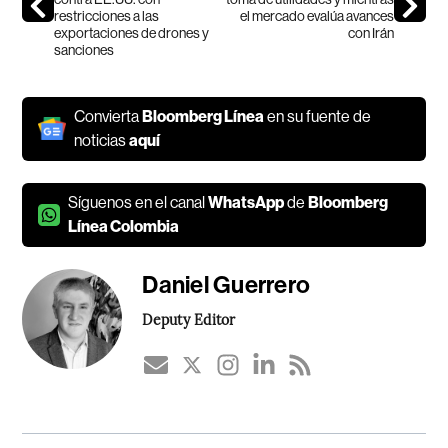
restricciones a las
el mercado evalúa avances
exportaciones de drones y
con Irán
sanciones
Convierta
Bloomberg Línea
en su fuente de
noticias
aquí
Síguenos en el canal
WhatsApp
de
Bloomberg
Línea Colombia
Daniel Guerrero
Deputy Editor