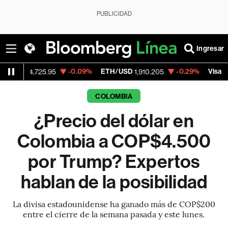
PUBLICIDAD
Ingresar
-0.09%
ETH/USD
-0.29%
Visa
-
725.95
1,910.205
368.54
COLOMBIA
¿Precio del dólar en
Colombia a COP$4.500
por Trump? Expertos
hablan de la posibilidad
La divisa estadounidense ha ganado más de COP$200
entre el cierre de la semana pasada y este lunes.