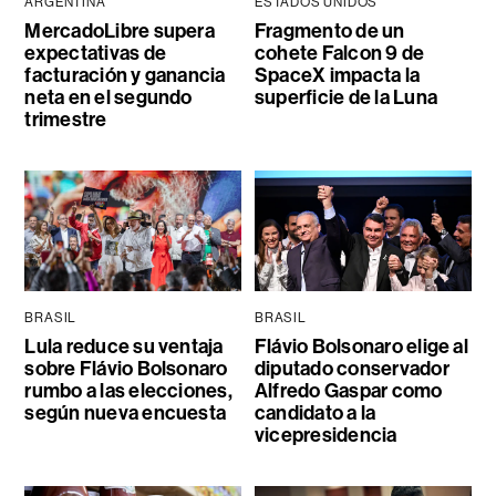
ARGENTINA
ESTADOS UNIDOS
MercadoLibre supera
Fragmento de un
expectativas de
cohete Falcon 9 de
facturación y ganancia
SpaceX impacta la
neta en el segundo
superficie de la Luna
trimestre
BRASIL
BRASIL
Lula reduce su ventaja
Flávio Bolsonaro elige al
sobre Flávio Bolsonaro
diputado conservador
rumbo a las elecciones,
Alfredo Gaspar como
según nueva encuesta
candidato a la
vicepresidencia