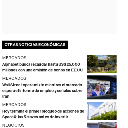
OTRAS NOTICIAS ECONÓMICAS
MERCADOS
Alphabet busca recaudar hasta US$25.000
millones con una emisión de bonos en EE.UU.
MERCADOS
Wall Street opera mixto mientras el mercado
espera el informe de empleo y señales sobre
Irán
MERCADOS
Hoy termina el primer bloqueo de acciones de
SpaceX: las 5 claves antes de invertir
NEGOCIOS