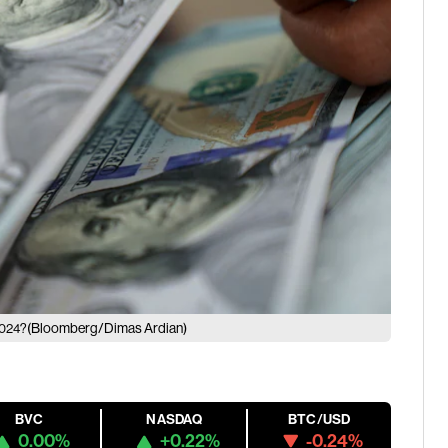
(Bloomberg/Dimas Ardian)
 2024?
BVC
NASDAQ
BTC/USD
0.00%
+0.22%
-0.24%