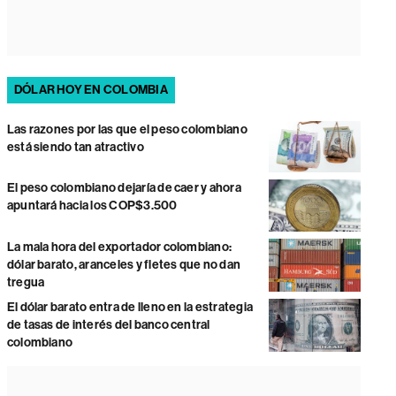
DÓLAR HOY EN COLOMBIA
Las razones por las que el peso colombiano
está siendo tan atractivo
El peso colombiano dejaría de caer y ahora
apuntará hacia los COP$3.500
La mala hora del exportador colombiano:
dólar barato, aranceles y fletes que no dan
tregua
El dólar barato entra de lleno en la estrategia
de tasas de interés del banco central
colombiano