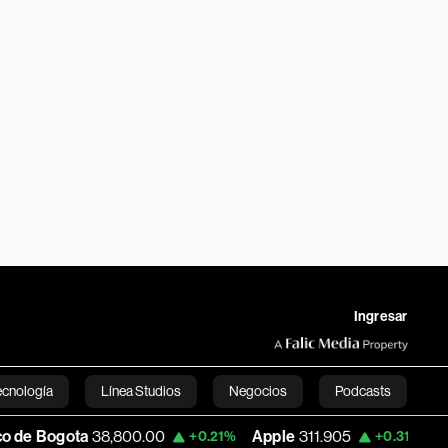
Ingresar
ecnología
Línea Studios
Negocios
Podcasts
ta
38,800.00
Apple
311.905
USD COP
3
+0.21%
+0.31%
English