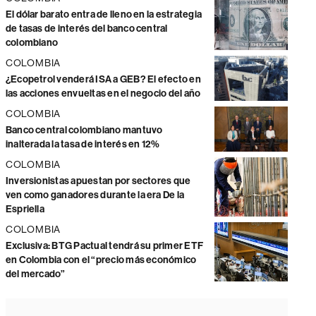
El dólar barato entra de lleno en la estrategia
de tasas de interés del banco central
colombiano
COLOMBIA
¿Ecopetrol venderá ISA a GEB? El efecto en
las acciones envueltas en el negocio del año
COLOMBIA
Banco central colombiano mantuvo
inalterada la tasa de interés en 12%
COLOMBIA
Inversionistas apuestan por sectores que
ven como ganadores durante la era De la
Espriella
COLOMBIA
Exclusiva: BTG Pactual tendrá su primer ETF
en Colombia con el “precio más económico
del mercado”