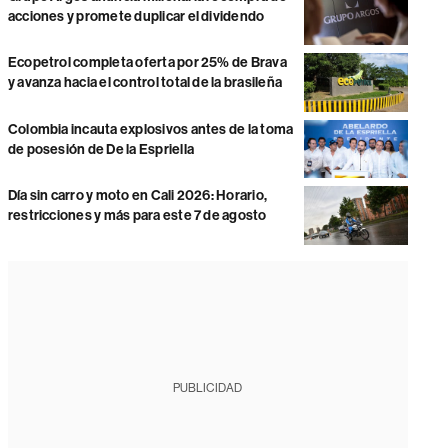
acciones y promete duplicar el dividendo
Ecopetrol completa oferta por 25% de Brava
y avanza hacia el control total de la brasileña
Colombia incauta explosivos antes de la toma
de posesión de De la Espriella
Día sin carro y moto en Cali 2026: Horario,
restricciones y más para este 7 de agosto
PUBLICIDAD