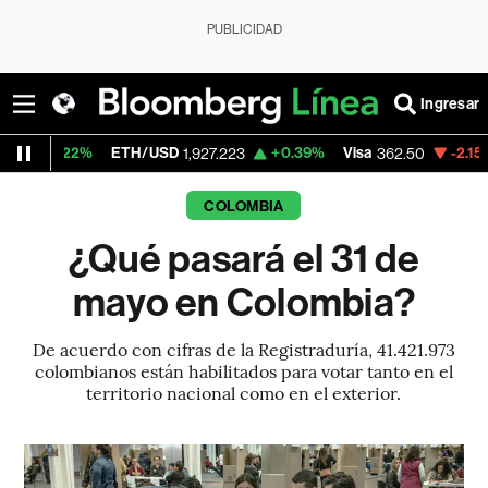
PUBLICIDAD
Ingresar
%
ETH/USD
+0.39%
Visa
-2.15%
Mercado
1,927.223
362.50
COLOMBIA
¿Qué pasará el 31 de
mayo en Colombia?
De acuerdo con cifras de la Registraduría, 41.421.973
colombianos están habilitados para votar tanto en el
territorio nacional como en el exterior.