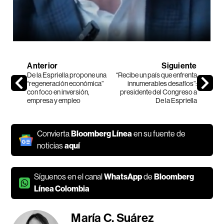
Anterior
Siguiente
De la Espriella propone una
“Recibe un país que enfrenta
“regeneración económica”
innumerables desafíos”:
con foco en inversión,
presidente del Congreso a
empresa y empleo
De la Espriella
Convierta
Bloomberg Línea
en su fuente de
noticias
aquí
Síguenos en el canal
WhatsApp
de
Bloomberg
Línea Colombia
María C. Suárez