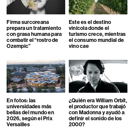
Firma surcoreana
Este es el destino
prepara un tratamiento
vinícola donde el
con grasa humana para
turismo crece, mientras
combatir el “rostro de
el consumo mundial de
Ozempic”
vino cae
En fotos: las
¿Quién era William Orbit,
universidades más
el productor que trabajó
bellas del mundo en
con Madonna y ayudó a
2026, según el Prix
definir el sonido de los
Versailles
2000?