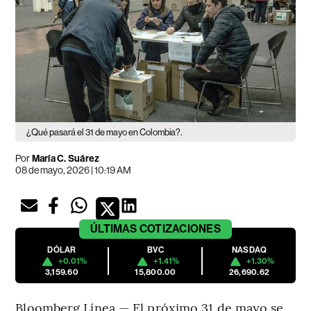
¿Qué pasará el 31 de mayo en Colombia?.
Por
María C. Suárez
08 de mayo, 2026 | 10:19 AM
ÚLTIMAS
COTIZACIONES
DÓLAR
BVC
NASDAQ
+0.01%
+1.41%
+1.30%
3,159.60
15,800.00
26,690.62
Bloomberg Línea — El próximo 31 de mayo se