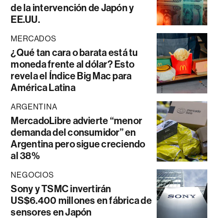
de la intervención de Japón y
EE.UU.
MERCADOS
¿Qué tan cara o barata está tu
moneda frente al dólar? Esto
revela el Índice Big Mac para
América Latina
ARGENTINA
MercadoLibre advierte “menor
demanda del consumidor” en
Argentina pero sigue creciendo
al 38%
NEGOCIOS
Sony y TSMC invertirán
US$6.400 millones en fábrica de
sensores en Japón