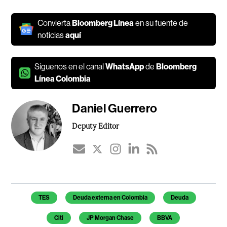
Convierta
Bloomberg Línea
en su fuente de
noticias
aquí
Síguenos en el canal
WhatsApp
de
Bloomberg
Línea Colombia
Daniel Guerrero
Deputy Editor
Temas de este artículo
TES
Deuda externa en Colombia
Deuda
Citi
JP Morgan Chase
BBVA