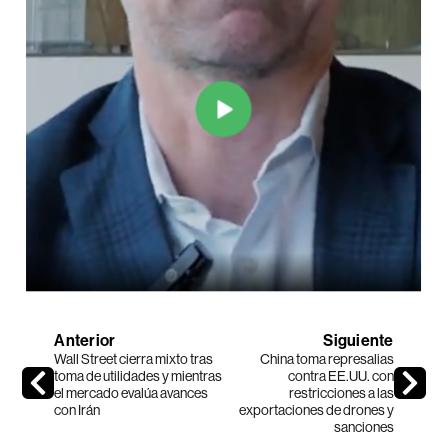
Anterior
Siguiente
Wall Street cierra mixto tras
China toma represalias
toma de utilidades y mientras
contra EE.UU. con
el mercado evalúa avances
restricciones a las
con Irán
exportaciones de drones y
sanciones