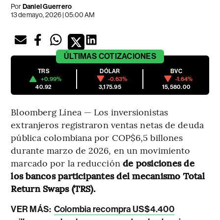
Por
Daniel Guerrero
13 de mayo, 2026 | 05:00 AM
ÚLTIMAS
COTIZACIONES
TRS
DÓLAR
BVC
+0.99%
-0.63%
-1.64%
40.92
3,175.95
15,580.00
Bloomberg Línea — Los inversionistas
extranjeros registraron ventas netas de deuda
pública colombiana por COP$6,5 billones
durante marzo de 2026, en un movimiento
marcado por la reducción
de posiciones de
los bancos participantes del mecanismo Total
Return Swaps (TRS).
VER MÁS:
Colombia recompra US$4.400