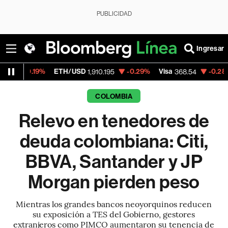
PUBLICIDAD
Ingresar
%
ETH/USD
-0.29%
Visa
-0.28%
MercadoL
1,910.195
368.54
COLOMBIA
Relevo en tenedores de
deuda colombiana: Citi,
BBVA, Santander y JP
Morgan pierden peso
Mientras los grandes bancos neoyorquinos reducen
su exposición a TES del Gobierno, gestores
extranjeros como PIMCO aumentaron su tenencia de