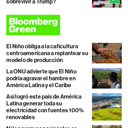
sobrevivir a Trump?
El Niño obliga a la caficultura
centroamericana a replantear su
modelo de producción
La ONU advierte que El Niño
podría agravar el hambre en
América Latina y el Caribe
Así logró este país de América
Latina generar toda su
electricidad con fuentes 100%
renovables