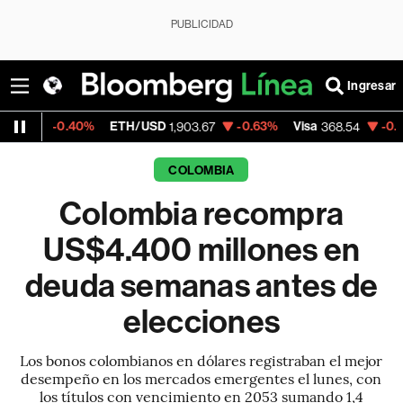
PUBLICIDAD
Ingresar
40%
ETH/USD
-0.63%
Visa
-0.28%
Mercad
1,903.67
368.54
COLOMBIA
Colombia recompra
US$4.400 millones en
deuda semanas antes de
elecciones
Los bonos colombianos en dólares registraban el mejor
desempeño en los mercados emergentes el lunes, con
los títulos con vencimiento en 2053 sumando 1,4