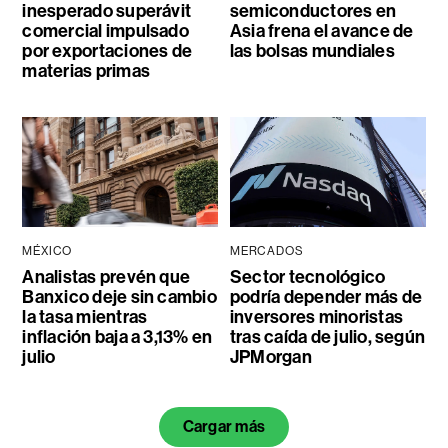
inesperado superávit
semiconductores en
comercial impulsado
Asia frena el avance de
por exportaciones de
las bolsas mundiales
materias primas
MÉXICO
MERCADOS
Analistas prevén que
Sector tecnológico
Banxico deje sin cambio
podría depender más de
la tasa mientras
inversores minoristas
inflación baja a 3,13% en
tras caída de julio, según
julio
JPMorgan
Cargar más