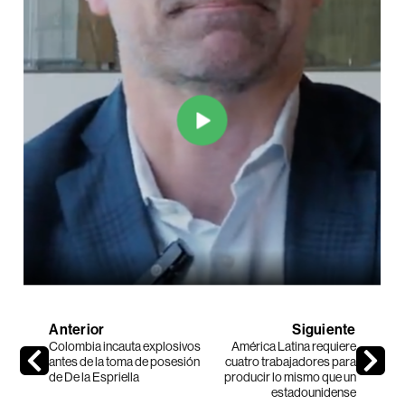
Anterior
Siguiente
Colombia incauta explosivos
América Latina requiere
antes de la toma de posesión
cuatro trabajadores para
de De la Espriella
producir lo mismo que un
estadounidense