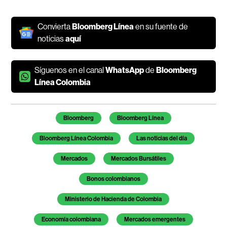
Convierta
Bloomberg Línea
en su fuente de
noticias
aquí
Síguenos en el canal
WhatsApp
de
Bloomberg
Línea Colombia
Temas de este artículo
Bloomberg
Bloomberg Línea
Bloomberg Línea Colombia
Las noticias del día
Mercados
Mercados Bursátiles
Bonos colombianos
Ministerio de Hacienda de Colombia
Economía colombiana
Mercados emergentes