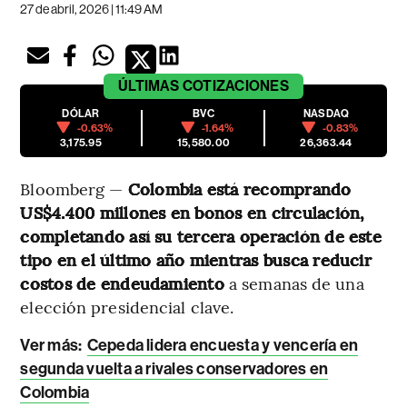
27 de abril, 2026 | 11:49 AM
ÚLTIMAS
COTIZACIONES
DÓLAR
BVC
NASDAQ
-0.63%
-1.64%
-0.83%
3,175.95
15,580.00
26,363.44
Bloomberg —
Colombia está recomprando
US$4.400 millones en bonos en circulación,
completando así su tercera operación de este
tipo en el último año mientras busca reducir
costos de endeudamiento
a semanas de una
elección presidencial clave.
Ver más:
Cepeda lidera encuesta y vencería en
segunda vuelta a rivales conservadores en
Colombia