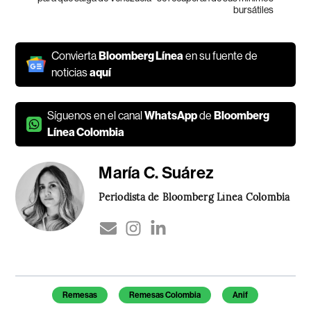
bursátiles
Convierta
Bloomberg Línea
en su fuente de
noticias
aquí
Síguenos en el canal
WhatsApp
de
Bloomberg
Línea Colombia
María C. Suárez
Periodista de Bloomberg Línea Colombia
Temas de este artículo
Remesas
Remesas Colombia
Anif