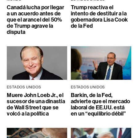
Canadá lucha por llegar
Trump reactiva el
a un acuerdo antes de
intento de destituir a la
que el arancel del 50%
gobernadora Lisa Cook
de Trump agrave la
de la Fed
disputa
ESTADOS UNIDOS
ESTADOS UNIDOS
Muere John Loeb Jr., el
Barkin, de la Fed,
sucesor de una dinastía
advierte que el mercado
de Wall Street que se
laboral de EE.UU. está
volcó a la política
en un “equilibrio débil”