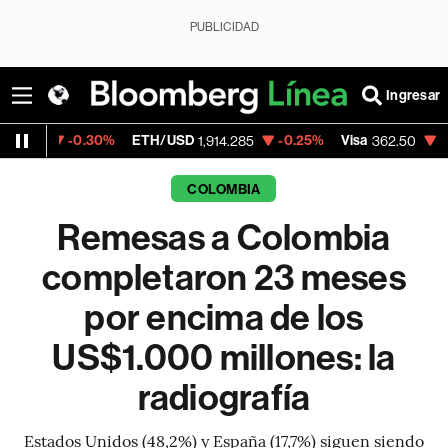
PUBLICIDAD
Ingresar
.30%
ETH/USD
-0.25%
Visa
-2.15%
Merca
1,914.285
362.50
COLOMBIA
Remesas a Colombia
completaron 23 meses
por encima de los
US$1.000 millones: la
radiografía
Estados Unidos (48,2%) y España (17,7%) siguen siendo