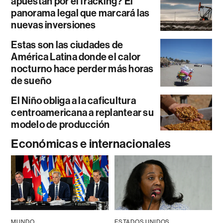
apuestan por el fracking? El
panorama legal que marcará las
nuevas inversiones
Estas son las ciudades de
América Latina donde el calor
nocturno hace perder más horas
de sueño
El Niño obliga a la caficultura
centroamericana a replantear su
modelo de producción
Económicas e internacionales
MUNDO
ESTADOS UNIDOS