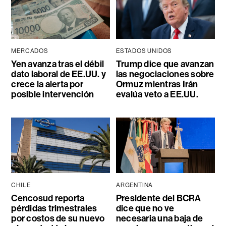
MERCADOS
ESTADOS UNIDOS
Yen avanza tras el débil
Trump dice que avanzan
dato laboral de EE.UU. y
las negociaciones sobre
crece la alerta por
Ormuz mientras Irán
posible intervención
evalúa veto a EE.UU.
CHILE
ARGENTINA
Cencosud reporta
Presidente del BCRA
pérdidas trimestrales
dice que no ve
por costos de su nuevo
necesaria una baja de