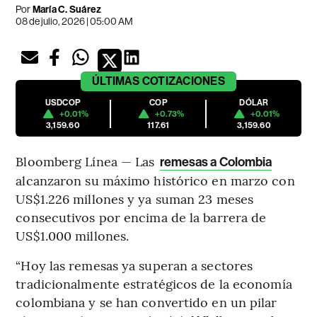
Por
María C. Suárez
08 de julio, 2026 | 05:00 AM
ÚLTIMAS
COTIZACIONES
USDCOP
COP
DÓLAR
+0.01%
+0.73%
+0.01%
3,159.60
117.61
3,159.60
Bloomberg Línea — Las
remesas a Colombia
alcanzaron su máximo histórico en marzo con
US$1.226 millones y ya suman 23 meses
consecutivos por encima de la barrera de
US$1.000 millones.
“Hoy las remesas ya superan a sectores
tradicionalmente estratégicos de la economía
colombiana y se han convertido en un pilar