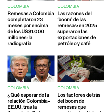
COLOMBIA
COLOMBIA
Remesas a Colombia
Las razones del
completaron 23
‘boom’ de las
meses por encima
remesas: en 2025
de los US$1.000
superaron las
millones: la
exportaciones de
radiografía
petróleo y café
COLOMBIA
COLOMBIA
¿Qué esperar de la
Los factores detrás
relación Colombia–
del boom de
EE.UU. tras la
remesas que