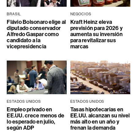
BRASIL
NEGOCIOS
Flávio Bolsonaro elige al
Kraft Heinz eleva
diputado conservador
previsión para 2026 y
Alfredo Gaspar como
aumenta su inversión
candidato a la
para revitalizar sus
vicepresidencia
marcas
ESTADOS UNIDOS
ESTADOS UNIDOS
Empleo privado en
Tasas hipotecarias en
EE.UU. crece menos de
EE.UU. alcanzan su nivel
lo esperado en julio,
más alto en un año y
según ADP
frenan la demanda