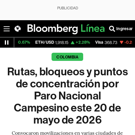
PUBLICIDAD
Ingresar
67%
ETH/USD
+2.28%
Visa
-0.23%
Mercado
1,918.15
368.73
COLOMBIA
Rutas, bloqueos y puntos
de concentración por
Paro Nacional
Campesino este 20 de
mayo de 2026
Convocaron movilizaciones en varias ciudades de