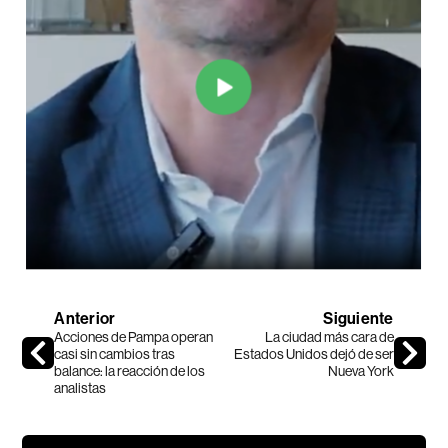
Anterior
Siguiente
Acciones de Pampa operan
La ciudad más cara de
casi sin cambios tras
Estados Unidos dejó de ser
balance: la reacción de los
Nueva York
analistas