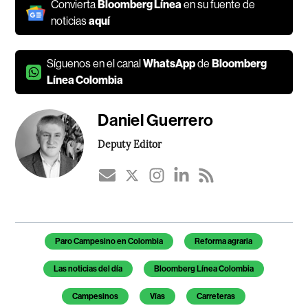
Convierta
Bloomberg Línea
en su fuente de
noticias
aquí
Síguenos en el canal
WhatsApp
de
Bloomberg
Línea Colombia
Daniel Guerrero
Deputy Editor
Temas de este artículo
Paro Campesino en Colombia
Reforma agraria
Las noticias del día
Bloomberg Línea Colombia
Campesinos
Vías
Carreteras