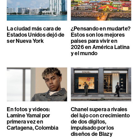
La ciudad más cara de
¿Pensando en mudarte?
Estados Unidos dejó de
Estos son los mejores
ser Nueva York
países para vivir en
2026 en América Latina
y el mundo
En fotos y videos:
Chanel supera a rivales
Lamine Yamal por
del lujo con crecimiento
primera vez en
de dos dígitos,
Cartagena, Colombia
impulsado por los
diseños de Blazy