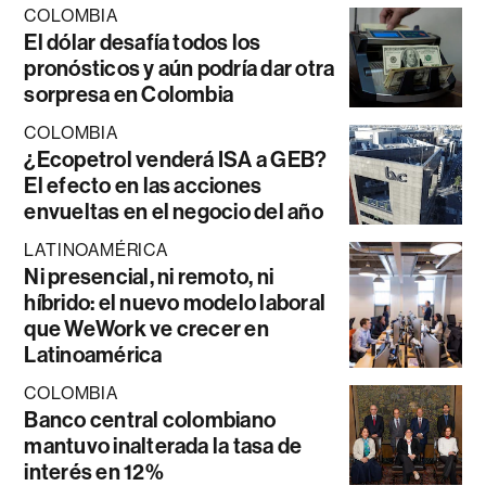
COLOMBIA
El dólar desafía todos los
pronósticos y aún podría dar otra
sorpresa en Colombia
COLOMBIA
¿Ecopetrol venderá ISA a GEB?
El efecto en las acciones
envueltas en el negocio del año
LATINOAMÉRICA
Ni presencial, ni remoto, ni
híbrido: el nuevo modelo laboral
que WeWork ve crecer en
Latinoamérica
COLOMBIA
Banco central colombiano
mantuvo inalterada la tasa de
interés en 12%