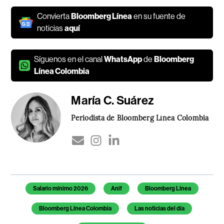
Convierta
Bloomberg Línea
en su fuente de
noticias
aquí
Síguenos en el canal
WhatsApp
de
Bloomberg
Línea Colombia
María C. Suárez
Periodista de Bloomberg Línea Colombia
Temas de este artículo
Salario mínimo 2026
Anif
Bloomberg Línea
Bloomberg Línea Colombia
Las noticias del día