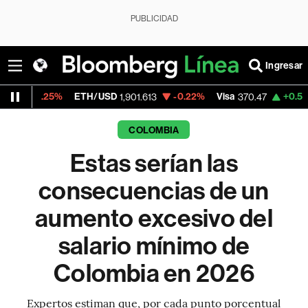
PUBLICIDAD
Ingresar
TH/USD
-0.22%
Visa
+0.52%
MercadoLibre
1,901.613
370.47
COLOMBIA
Estas serían las
consecuencias de un
aumento excesivo del
salario mínimo de
Colombia en 2026
Expertos estiman que, por cada punto porcentual