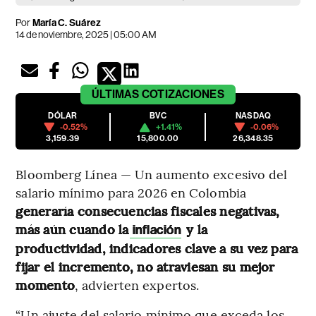
Por
María C. Suárez
14 de noviembre, 2025 | 05:00 AM
ÚLTIMAS
COTIZACIONES
DÓLAR
BVC
NASDAQ
-0.52%
+1.41%
-0.06%
3,159.39
15,800.00
26,348.35
Bloomberg Línea — Un aumento excesivo del
salario mínimo para 2026 en Colombia
generaría consecuencias fiscales negativas,
más aún cuando la
y la
inflación
productividad, indicadores clave a su vez para
fijar el incremento, no atraviesan su mejor
momento
, advierten expertos.
“Un ajuste del salario mínimo que exceda los