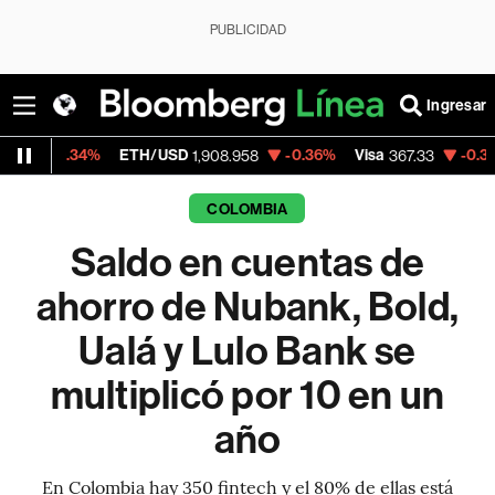
PUBLICIDAD
Ingresar
%
ETH/USD
-0.36%
Visa
-0.33%
MercadoL
1,908.958
367.33
COLOMBIA
Saldo en cuentas de
ahorro de Nubank, Bold,
Ualá y Lulo Bank se
multiplicó por 10 en un
año
En Colombia hay 350 fintech y el 80% de ellas está