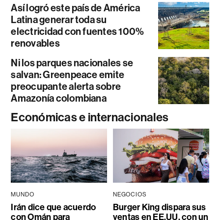
Así logró este país de América
Latina generar toda su
electricidad con fuentes 100%
renovables
Ni los parques nacionales se
salvan: Greenpeace emite
preocupante alerta sobre
Amazonía colombiana
Económicas e internacionales
MUNDO
NEGOCIOS
Irán dice que acuerdo
Burger King dispara sus
con Omán para
ventas en EE.UU. con un