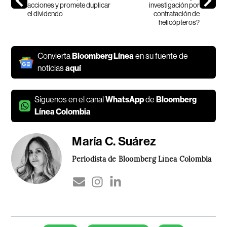
acciones y promete duplicar
investigación por
el dividendo
contratación de
helicópteros?
Convierta
Bloomberg Línea
en su fuente de
noticias
aquí
Síguenos en el canal
WhatsApp
de
Bloomberg
Línea Colombia
María C. Suárez
Periodista de Bloomberg Línea Colombia