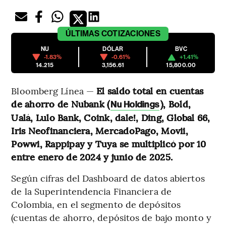
ÚLTIMAS
COTIZACIONES
NU
DÓLAR
BVC
-1.83%
-0.61%
+1.41%
14.215
3,156.61
15,800.00
Bloomberg Línea —
El saldo total en cuentas
de ahorro de Nubank (
), Bold,
Nu Holdings
Ualá, Lulo Bank, Coink, dale!, Ding, Global 66,
Iris Neofinanciera, MercadoPago, Movii,
Powwi, Rappipay y Tuya se multiplicó por 10
entre enero de 2024 y junio de 2025.
Según cifras del Dashboard de datos abiertos
de la Superintendencia Financiera de
Colombia, en el segmento de depósitos
(cuentas de ahorro, depósitos de bajo monto y