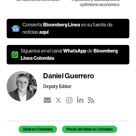
optimismo económico
Convierta
Bloomberg Línea
en su fuente de
noticias
aquí
Síguenos en el canal
WhatsApp
de
Bloomberg
Línea Colombia
Daniel Guerrero
Deputy Editor
Temas de este artículo
Dólar en Colombia
Precio del dólar en Colombia