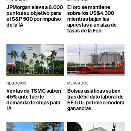
JPMorgan eleva a 8.000
El oro se mantiene
puntos su objetivo para
sobre los US$4.300
el S&P 500 por impulso
mientras bajan las
de la IA
apuestas a un alza de
tasas de la Fed
NEGOCIOS
MERCADOS
Ventas de TSMC suben
Bolsas asiáticas suben
45% ante fuerte
tras débil dato laboral de
demanda de chips para
EE.UU.; petróleo modera
IA
ganancias