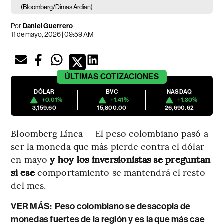
(Bloomberg/Dimas Ardian)
Por
Daniel Guerrero
11 de mayo, 2026 | 09:59 AM
ÚLTIMAS
COTIZACIONES
DÓLAR
BVC
NASDAQ
+0.01%
+1.41%
+1.30%
3,159.60
15,800.00
26,690.62
Bloomberg Línea — El peso colombiano pasó a
ser la moneda que más pierde contra el dólar
en mayo
y hoy los inversionistas se preguntan
si ese
comportamiento se mantendrá el resto
del mes.
VER MÁS:
Peso colombiano se desacopla de
monedas fuertes de la región y es la que más cae