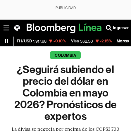
PUBLICIDAD
Ingresar
H/USD
-0.10%
Visa
-2.15%
MercadoLibre
1,917.88
362.50
1,82
COLOMBIA
¿Seguirá subiendo el
precio del dólar en
Colombia en mayo
2026? Pronósticos de
expertos
La divisa se negocia por encima de los COP$3.700