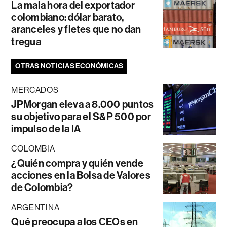
La mala hora del exportador
colombiano: dólar barato,
aranceles y fletes que no dan
tregua
OTRAS NOTICIAS ECONÓMICAS
MERCADOS
JPMorgan eleva a 8.000 puntos
su objetivo para el S&P 500 por
impulso de la IA
COLOMBIA
¿Quién compra y quién vende
acciones en la Bolsa de Valores
de Colombia?
ARGENTINA
Qué preocupa a los CEOs en