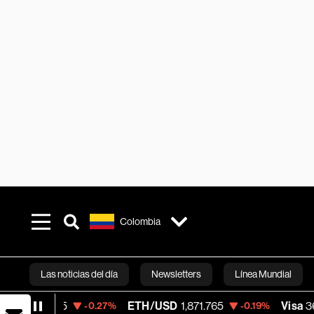
Colombia
Las noticias del día
Newsletters
Línea Mundial
ETH/USD
1,871.765
Visa
369.59
-0.27%
-0.19%
+1.07%
Bloomberg 