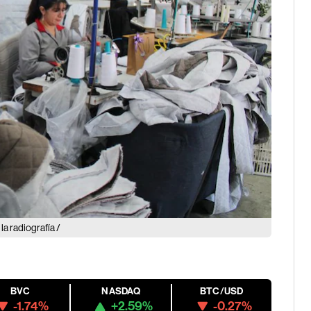
a radiografía /
BVC
NASDAQ
BTC/USD
-1.74%
+2.59%
-0.27%