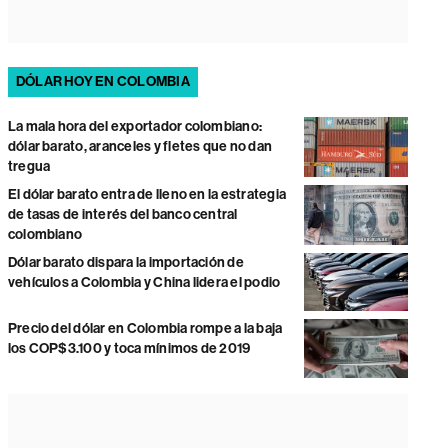
DÓLAR HOY EN COLOMBIA
La mala hora del exportador colombiano:
dólar barato, aranceles y fletes que no dan
tregua
El dólar barato entra de lleno en la estrategia
de tasas de interés del banco central
colombiano
Dólar barato dispara la importación de
vehículos a Colombia y China lidera el podio
Precio del dólar en Colombia rompe a la baja
los COP$3.100 y toca mínimos de 2019