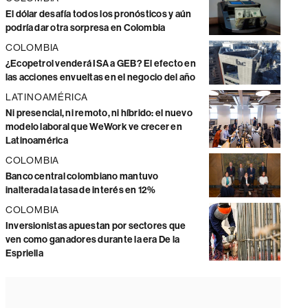
El dólar desafía todos los pronósticos y aún
podría dar otra sorpresa en Colombia
COLOMBIA
¿Ecopetrol venderá ISA a GEB? El efecto en
las acciones envueltas en el negocio del año
LATINOAMÉRICA
Ni presencial, ni remoto, ni híbrido: el nuevo
modelo laboral que WeWork ve crecer en
Latinoamérica
COLOMBIA
Banco central colombiano mantuvo
inalterada la tasa de interés en 12%
COLOMBIA
Inversionistas apuestan por sectores que
ven como ganadores durante la era De la
Espriella