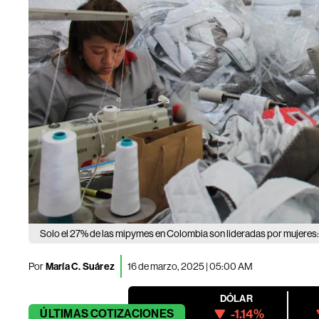
Solo el 27% de las mipymes en Colombia son lideradas por mujeres: l
Por
María C. Suárez
16 de marzo, 2025 | 05:00 AM
DÓLAR
-1.14%
ÚLTIMAS
COTIZACIONES