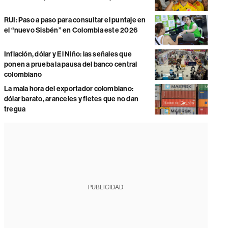
RUI: Paso a paso para consultar el puntaje en
el “nuevo Sisbén” en Colombia este 2026
Inflación, dólar y El Niño: las señales que
ponen a prueba la pausa del banco central
colombiano
La mala hora del exportador colombiano:
dólar barato, aranceles y fletes que no dan
tregua
PUBLICIDAD