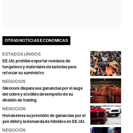
OTRAS NOTICIAS ECONÓMICAS
ESTADOS UNIDOS
EE.UU. prohíbe exportar residuos de
tungsteno y materiales de baterías para
reforzar su suministro
NEGOCIOS
Glencore dispara sus ganancias por el auge
del cobre y el sólido desempeño de su
división de trading
NEGOCIOS
Honda eleva su previsión de ganancias por el
yen débil y la demanda de híbridos en EE.UU.
NEGOCIOS