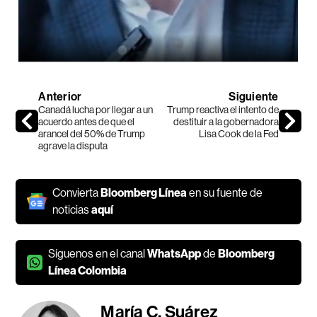
Anterior
Siguiente
Canadá lucha por llegar a un
Trump reactiva el intento de
acuerdo antes de que el
destituir a la gobernadora
arancel del 50% de Trump
Lisa Cook de la Fed
agrave la disputa
Convierta
Bloomberg Línea
en su fuente de
noticias
aquí
Síguenos en el canal
WhatsApp
de
Bloomberg
Línea Colombia
María C. Suárez