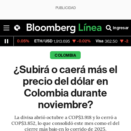
PUBLICIDAD
Ingresar
05%
ETH/USD
-0.02%
Visa
-2.15%
Merca
1,913.695
362.50
COLOMBIA
¿Subirá o caerá más el
precio del dólar en
Colombia durante
noviembre?
La divisa abrió octubre a COP$3.918 y lo cerró a
COP$3.852, lo que consolidó este mes como el del
cierre más bajo en lo corrido de 2025.