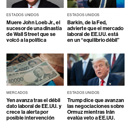
ESTADOS UNIDOS
ESTADOS UNIDOS
Muere John Loeb Jr., el
Barkin, de la Fed,
sucesor de una dinastía
advierte que el mercado
de Wall Street que se
laboral de EE.UU. está
volcó a la política
en un “equilibrio débil”
MERCADOS
ESTADOS UNIDOS
Yen avanza tras el débil
Trump dice que avanzan
dato laboral de EE.UU. y
las negociaciones sobre
crece la alerta por
Ormuz mientras Irán
posible intervención
evalúa veto a EE.UU.