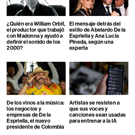
¿Quién era William Orbit,
El mensaje detrás del
el productor que trabajó
estilo de Abelardo De la
con Madonna y ayudó a
Espriella y Ana Lucía
definir el sonido de los
Pineda, según una
2000?
experta
De los vinos a la música:
Artistas se resisten a
los negocios y
que sus voces y
empresas de De la
canciones sean usadas
Espriella, el nuevo
para entrenar a la IA
presidente de Colombia