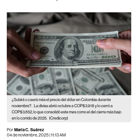
¿Subirá o caerá más el precio del dólar en Colombia durante
noviembre?.
La divisa abrió octubre a COP$3.918 y lo cerró a
COP$3.852, lo que consolidó este mes como el del cierre más bajo
en lo corrido de 2025.
(Credicorp)
Por
María C. Suárez
04 de noviembre, 2025 | 11:13 AM