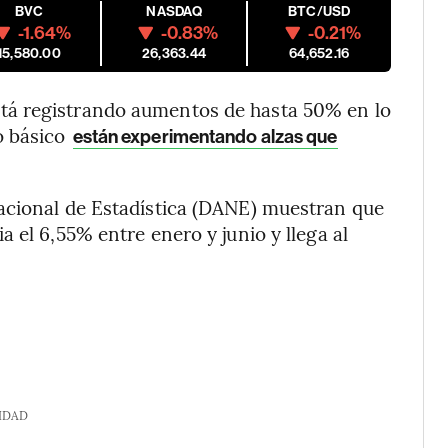
BVC
NASDAQ
BTC/USD
-1.64%
-0.83%
-0.21%
15,580.00
26,363.44
64,652.16
tá registrando aumentos de hasta 50% en lo
o básico
están experimentando alzas que
acional de Estadística (DANE) muestran que
 el 6,55% entre enero y junio y llega al
IDAD