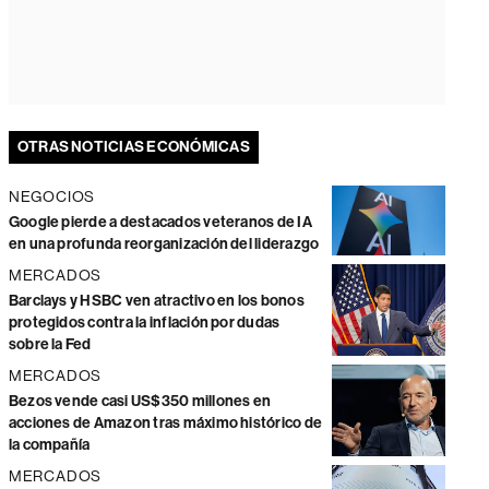
OTRAS NOTICIAS ECONÓMICAS
NEGOCIOS
Google pierde a destacados veteranos de IA
en una profunda reorganización del liderazgo
MERCADOS
Barclays y HSBC ven atractivo en los bonos
protegidos contra la inflación por dudas
sobre la Fed
MERCADOS
Bezos vende casi US$350 millones en
acciones de Amazon tras máximo histórico de
la compañía
MERCADOS