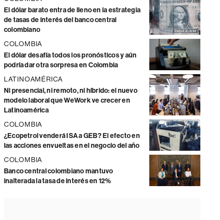
El dólar barato entra de lleno en la estrategia
de tasas de interés del banco central
colombiano
COLOMBIA
El dólar desafía todos los pronósticos y aún
podría dar otra sorpresa en Colombia
LATINOAMÉRICA
Ni presencial, ni remoto, ni híbrido: el nuevo
modelo laboral que WeWork ve crecer en
Latinoamérica
COLOMBIA
¿Ecopetrol venderá ISA a GEB? El efecto en
las acciones envueltas en el negocio del año
COLOMBIA
Banco central colombiano mantuvo
inalterada la tasa de interés en 12%