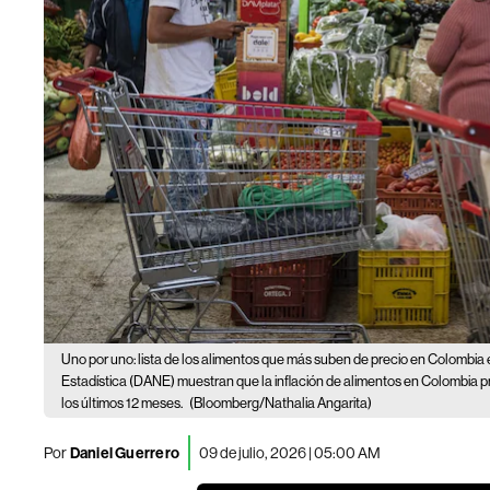
Uno por uno: lista de los alimentos que más suben de precio en Colombia
Estadística (DANE) muestran que la inflación de alimentos en Colombia pr
los últimos 12 meses.
(Bloomberg/Nathalia Angarita)
Por
Daniel Guerrero
09 de julio, 2026 | 05:00 AM