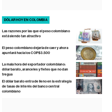
DÓLAR HOY EN COLOMBIA
Las razones por las que el peso colombiano
está siendo tan atractivo
El peso colombiano dejaría de caer y ahora
apuntará hacia los COP$3.500
La mala hora del exportador colombiano:
dólar barato, aranceles y fletes que no dan
tregua
El dólar barato entra de lleno en la estrategia
de tasas de interés del banco central
colombiano