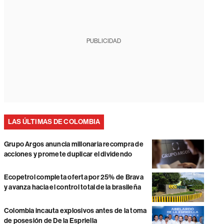
PUBLICIDAD
LAS ÚLTIMAS DE COLOMBIA
Grupo Argos anuncia millonaria recompra de
acciones y promete duplicar el dividendo
Ecopetrol completa oferta por 25% de Brava
y avanza hacia el control total de la brasileña
Colombia incauta explosivos antes de la toma
de posesión de De la Espriella