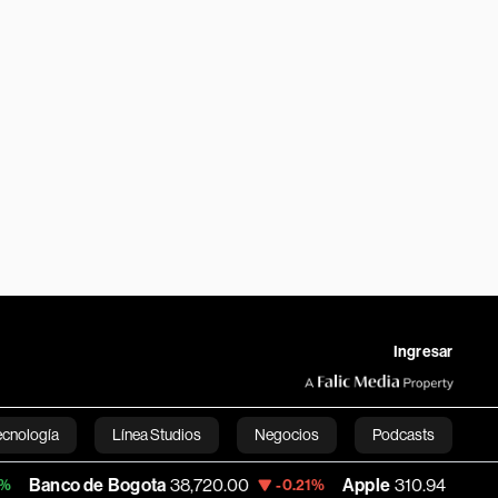
Ingresar
ecnología
Línea Studios
Negocios
Podcasts
e Bogota
38,720.00
Apple
310.94
USD 
-0.21%
+0.55%
English