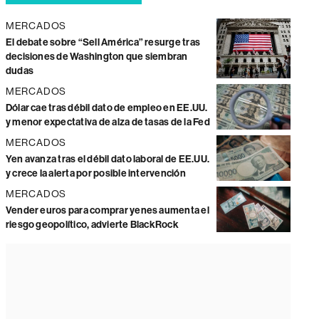
MERCADOS
El debate sobre “Sell América” resurge tras
decisiones de Washington que siembran
dudas
MERCADOS
Dólar cae tras débil dato de empleo en EE.UU.
y menor expectativa de alza de tasas de la Fed
MERCADOS
Yen avanza tras el débil dato laboral de EE.UU.
y crece la alerta por posible intervención
MERCADOS
Vender euros para comprar yenes aumenta el
riesgo geopolítico, advierte BlackRock