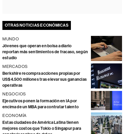
OTRAS NOTICIAS ECONÓMICAS
MUNDO
Jóvenes que operan en bolsa a diario
reportan más sentimientos de fracaso, según
estudio
MERCADOS
Berkshire recompra acciones propias por
US$4.500 millones tras elevar sus ganancias
operativas
NEGOCIOS
Ejecutivos ponen la formación en IA por
encima de un MBA para contratar talento
ECONOMÍA
Estas ciudades de América Latina tienen
mejores costos que Tokio o Singapur para