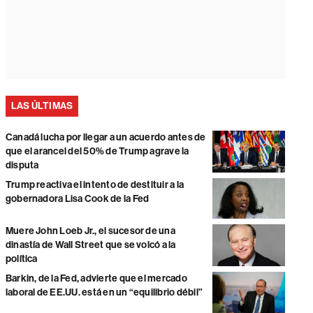
LAS ÚLTIMAS
Canadá lucha por llegar a un acuerdo antes de
que el arancel del 50% de Trump agrave la
disputa
Trump reactiva el intento de destituir a la
gobernadora Lisa Cook de la Fed
Muere John Loeb Jr., el sucesor de una
dinastía de Wall Street que se volcó a la
política
Barkin, de la Fed, advierte que el mercado
laboral de EE.UU. está en un “equilibrio débil”