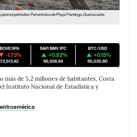
 para expatriados
Panorámica de Playa Flamingo, Guanacaste.
IBOVESPA
S&P/BMV IPC
BTC/USD
-1.73%
+0.82%
+0.15%
172,513.42
66,938.64
65,035.80
 más de 5,2 millones de habitantes, Costa
el Instituto Nacional de Estadística y
 Centroamérica