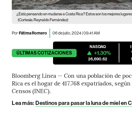
¿Está pensando en mudarse a Costa Rica? Estos son los mejores lugares
(Cortesía: Reynaldo Fernández)
Por
Fátima Romero
06 de julio, 2024 | 09:41 AM
NASDAQ
+1.30%
ÚLTIMAS
COTIZACIONES
26,690.62
Bloomberg Línea — Con una población de poco
Rica es el hogar de 417.768 expatriados, según 
Censos (INEC).
Lea más:
Destinos para pasar la luna de miel en