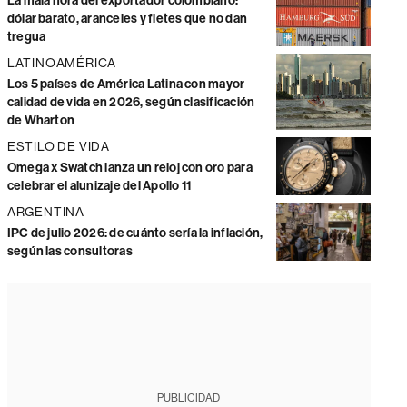
La mala hora del exportador colombiano:
dólar barato, aranceles y fletes que no dan
tregua
LATINOAMÉRICA
Los 5 países de América Latina con mayor
calidad de vida en 2026, según clasificación
de Wharton
ESTILO DE VIDA
Omega x Swatch lanza un reloj con oro para
celebrar el alunizaje del Apollo 11
ARGENTINA
IPC de julio 2026: de cuánto sería la inflación,
según las consultoras
PUBLICIDAD