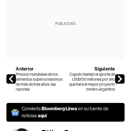
PUBLICIDAD
Anterior
Siguiente
Precios mundiales de los
Caputo festejó el aporte de
alimentos suben a máximos
US$100 millones por año
de más de tres años: las
que hará el mayor proyecto
razones
minero argentino
Convierta
Bloomberg Línea
en su fuente de
noticias
aquí