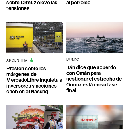
sobre Ormuz eleve las
al petróleo
tensiones
MUNDO
ARGENTINA
Irán dice que acuerdo
Presión sobre los
con Omán para
márgenes de
gestionar el estrecho de
MercadoLibre inquieta a
Ormuz está en su fase
inversores y acciones
final
caen en el Nasdaq