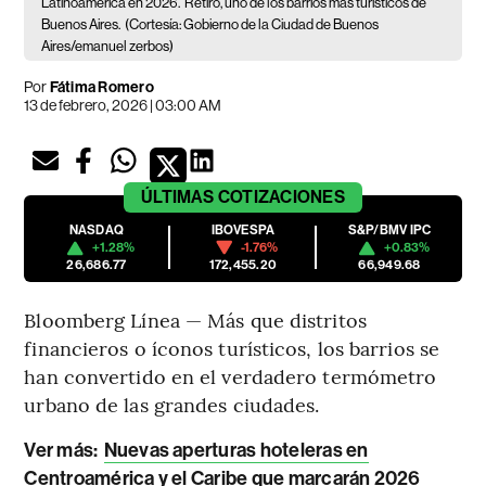
Latinoamérica en 2026.
Retiro, uno de los barrios más turísticos de
Buenos Aires.
(Cortesía: Gobierno de la Ciudad de Buenos
Aires/emanuel zerbos)
Por
Fátima Romero
13 de febrero, 2026 | 03:00 AM
ÚLTIMAS
COTIZACIONES
NASDAQ
IBOVESPA
S&P/BMV IPC
+1.28%
-1.76%
+0.83%
26,686.77
172,455.20
66,949.68
Bloomberg Línea — Más que distritos
financieros o íconos turísticos, los barrios se
han convertido en el verdadero termómetro
urbano de las grandes ciudades.
Ver más:
Nuevas aperturas hoteleras en
Centroamérica y el Caribe que marcarán 2026