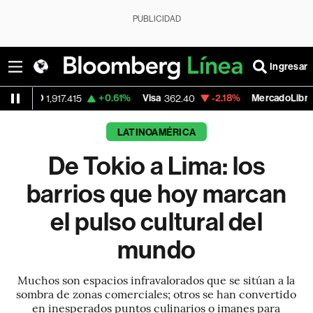
PUBLICIDAD
Ingresar
+0.61%
Visa
-2.18%
MercadoLibre
917.415
362.40
1,819.70
LATINOAMÉRICA
De Tokio a Lima: los
barrios que hoy marcan
el pulso cultural del
mundo
Muchos son espacios infravalorados que se sitúan a la
sombra de zonas comerciales; otros se han convertido
en inesperados puntos culinarios o imanes para