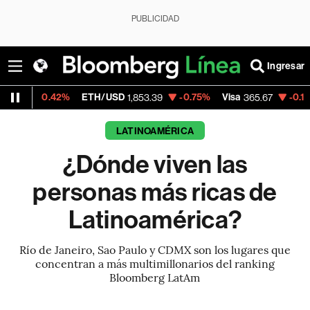
PUBLICIDAD
Ingresar
ETH/USD
-0.75%
Visa
-0.13%
MercadoLib
1,853.39
365.67
LATINOAMÉRICA
¿Dónde viven las
personas más ricas de
Latinoamérica?
Río de Janeiro, Sao Paulo y CDMX son los lugares que
concentran a más multimillonarios del ranking
Bloomberg LatAm