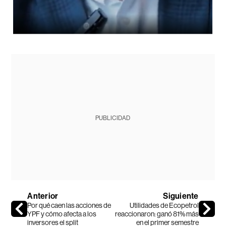
PUBLICIDAD
Anterior
Siguiente
Por qué caen las acciones de
Utilidades de Ecopetrol
YPF y cómo afecta a los
reaccionaron: ganó 81% más
inversores el split
en el primer semestre