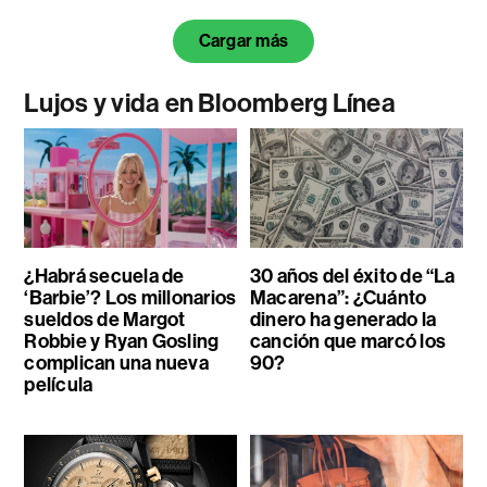
Cargar más
Lujos y vida en Bloomberg Línea
¿Habrá secuela de
30 años del éxito de “La
‘Barbie’? Los millonarios
Macarena”: ¿Cuánto
sueldos de Margot
dinero ha generado la
Robbie y Ryan Gosling
canción que marcó los
complican una nueva
90?
película