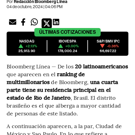
Por
Redacción Bloomberg Línea
04 de octubre, 2024 | 04:06 PM
ÚLTIMAS
COTIZACIONES
NASDAQ
IBOVESPA
S&P/BMV IPC
+2.13%
+0.00%
-0.36%
25,913.90
178,000.24
66,697.22
Bloomberg Línea — De los
20 latinoamericanos
que aparecen en el
ranking de
multimillonarios
de Bloomberg,
una cuarta
parte tiene su residencia principal en el
estado de Río de Janeiro
, Brasil. El distrito
brasileño es el que alberga a mayor cantidad
de personas de este listado.
A continuación aparecen, a la par, Ciudad de
México y Sao Paulo. En lo que refiere a