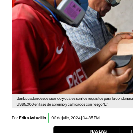
BanEcuador: desde cuándo y cuáles son los requisitos para la condonac
US$5.000 en fase de apremio y calificados con riesgo “E”.
Por
Erika Astudillo
02 de julio, 2024 | 04:35 PM
NASDAQ