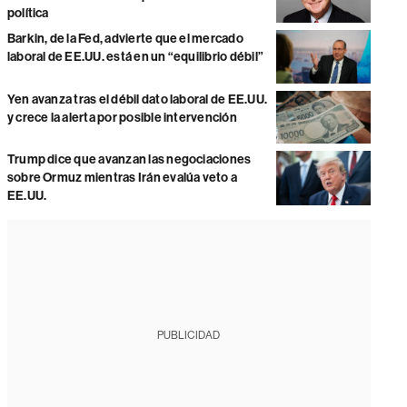
política
Barkin, de la Fed, advierte que el mercado
laboral de EE.UU. está en un “equilibrio débil”
Yen avanza tras el débil dato laboral de EE.UU.
y crece la alerta por posible intervención
Trump dice que avanzan las negociaciones
sobre Ormuz mientras Irán evalúa veto a
EE.UU.
PUBLICIDAD