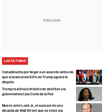
PUBLICIDAD
LAS ÚLTIMAS
Canadá lucha por llegar a un acuerdo antes de
que el arancel del 50% de Trump agrave la
disputa
Trump reactiva el intento de destituir a la
gobernadora Lisa Cook de la Fed
Muere John Loeb Jr., el sucesor de una
dinastía de Wall Street que se volcó a la