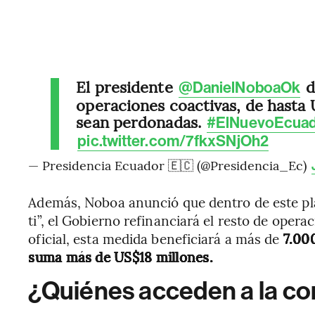
El presidente
d
@DanielNoboaOk
operaciones coactivas, de hasta U
sean perdonadas.
#ElNuevoEcuad
pic.twitter.com/7fkxSNjOh2
— Presidencia Ecuador 🇪🇨 (@Presidencia_Ec)
Además, Noboa anunció que dentro de este p
ti”, el Gobierno refinanciará el resto de ope
oficial, esta medida beneficiará a más de
7.000
suma más de US$18 millones.
¿Quiénes acceden a la c