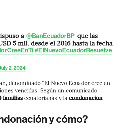
ispuso a
que las
@BanEcuadorBP
SD 5 mil, desde el 2016 hasta la fecha
orCreeEnTi
#ElNuevoEcuadorResuelve
July 2, 2024
lan, denominado “El Nuevo Ecuador cree en
raciones vencidas. Según un comunicado
 familias
ecuatorianas y la
condonación
ondonación y cómo?