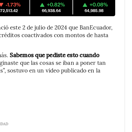
-1.73%
+0.82%
+0.08%
172,513.42
66,938.64
64,985.98
ció este 2 de julio de 2024 que BanEcuador,
 créditos coactivados con montos de hasta
más.
Sabemos que pediste esto cuando
inaste que las cosas se iban a poner tan
s”, sostuvo en un video publicado en la
IDAD