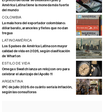
El precio del dólar se debilita en julio y
América Latina tiene la moneda más fuerte
del mundo
COLOMBIA
La mala hora del exportador colombiano:
dólar barato, aranceles y fletes que no dan
tregua
LATINOAMÉRICA
Los 5 países de América Latina con mayor
calidad de vida en 2026, según clasificación
de Wharton
ESTILO DE VIDA
Omega x Swatch lanza un reloj con oro para
celebrar el alunizaje del Apollo 11
ARGENTINA
IPC de julio 2026: de cuánto sería la inflación,
según las consultoras