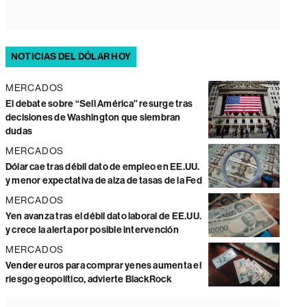
NOTICIAS DEL DÓLAR HOY
MERCADOS
El debate sobre “Sell América” resurge tras
decisiones de Washington que siembran
dudas
MERCADOS
Dólar cae tras débil dato de empleo en EE.UU.
y menor expectativa de alza de tasas de la Fed
MERCADOS
Yen avanza tras el débil dato laboral de EE.UU.
y crece la alerta por posible intervención
MERCADOS
Vender euros para comprar yenes aumenta el
riesgo geopolítico, advierte BlackRock