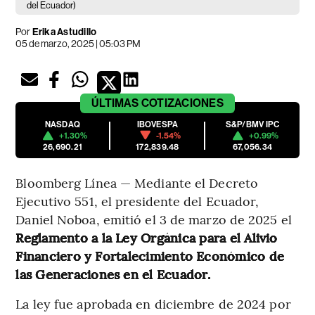
del Ecuador)
Por
Erika Astudillo
05 de marzo, 2025 | 05:03 PM
ÚLTIMAS
COTIZACIONES
NASDAQ
IBOVESPA
S&P/BMV IPC
+1.30%
-1.54%
+0.99%
26,690.21
172,839.48
67,056.34
Bloomberg Línea — Mediante el Decreto
Ejecutivo 551, el presidente del Ecuador,
Daniel Noboa, emitió el 3 de marzo de 2025 el
Reglamento a la Ley Orgánica para el Alivio
Financiero
y Fortalecimiento Económico de
las Generaciones en el Ecuador.
La ley fue aprobada en diciembre de 2024 por