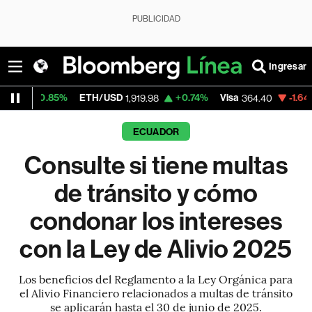
PUBLICIDAD
Ingresar
%
ETH/USD
+0.74%
Visa
-1.64%
MercadoLi
1,919.98
364.40
ECUADOR
Consulte si tiene multas
de tránsito y cómo
condonar los intereses
con la Ley de Alivio 2025
Los beneficios del Reglamento a la Ley Orgánica para
el Alivio Financiero relacionados a multas de tránsito
se aplicarán hasta el 30 de junio de 2025.