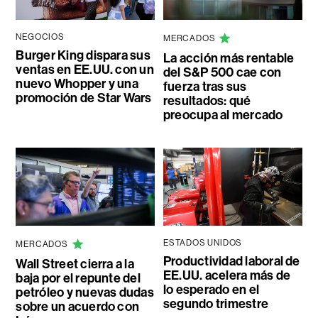
NEGOCIOS
MERCADOS
Burger King dispara sus
La acción más rentable
ventas en EE.UU. con un
del S&P 500 cae con
nuevo Whopper y una
fuerza tras sus
promoción de Star Wars
resultados: qué
preocupa al mercado
ESTADOS UNIDOS
MERCADOS
Productividad laboral de
Wall Street cierra a la
EE.UU. acelera más de
baja por el repunte del
lo esperado en el
petróleo y nuevas dudas
segundo trimestre
sobre un acuerdo con