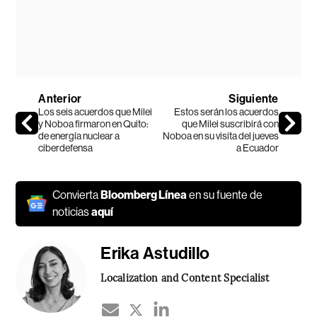
Anterior
Siguiente
Los seis acuerdos que Milei
Estos serán los acuerdos
y Noboa firmaron en Quito:
que Milei suscribirá con
de energía nuclear a
Noboa en su visita del jueves
ciberdefensa
a Ecuador
Convierta
Bloomberg Línea
en su fuente de
noticias
aquí
Erika Astudillo
Localization and Content Specialist