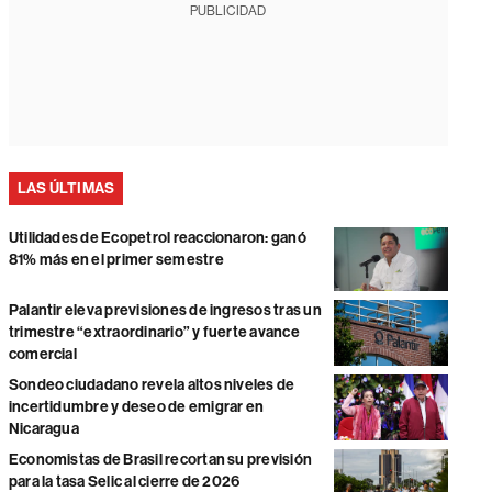
PUBLICIDAD
LAS ÚLTIMAS
Utilidades de Ecopetrol reaccionaron: ganó
81% más en el primer semestre
Palantir eleva previsiones de ingresos tras un
trimestre “extraordinario” y fuerte avance
comercial
Sondeo ciudadano revela altos niveles de
incertidumbre y deseo de emigrar en
Nicaragua
Economistas de Brasil recortan su previsión
para la tasa Selic al cierre de 2026