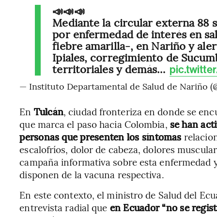
📣📣📣
Mediante la circular externa 88 s
por enfermedad de interés en sa
fiebre amarilla-, en Nariño y ale
Ipiales, corregimiento de Sucumbí
territoriales y demás…
pic.twitt
— Instituto Departamental de Salud de Nariño 
En
Tulcán
, ciudad fronteriza en donde se en
que marca el paso hacia Colombia,
se han act
personas que presenten los síntomas
relacio
escalofríos, dolor de cabeza, dolores muscul
campaña informativa sobre esta enfermedad y 
disponen de la vacuna respectiva.
En este contexto, el ministro de Salud del Ec
entrevista radial que
en Ecuador “no se regist