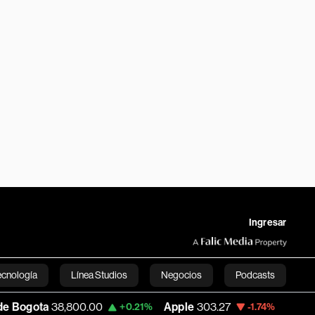
Ingresar
ecnología
Línea Studios
Negocios
Podcasts
,800.00
Apple
303.27
USD COP
3,232.9
+0.21%
-1.74%
English