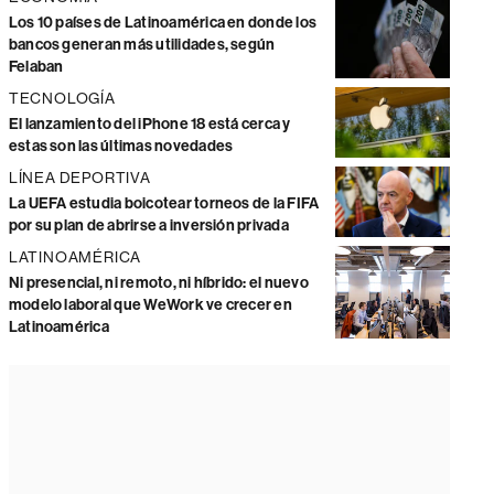
Los 10 países de Latinoamérica en donde los
bancos generan más utilidades, según
Felaban
TECNOLOGÍA
El lanzamiento del iPhone 18 está cerca y
estas son las últimas novedades
LÍNEA DEPORTIVA
La UEFA estudia boicotear torneos de la FIFA
por su plan de abrirse a inversión privada
LATINOAMÉRICA
Ni presencial, ni remoto, ni híbrido: el nuevo
modelo laboral que WeWork ve crecer en
Latinoamérica