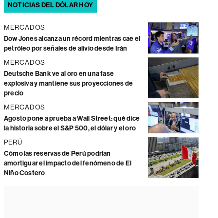
NOTICIAS DEL DÓLAR HOY
MERCADOS
Dow Jones alcanza un récord mientras cae el
petróleo por señales de alivio desde Irán
MERCADOS
Deutsche Bank ve al oro en una fase
explosiva y mantiene sus proyecciones de
precio
MERCADOS
Agosto pone a prueba a Wall Street: qué dice
la historia sobre el S&P 500, el dólar y el oro
PERÚ
Cómo las reservas de Perú podrían
amortiguar el impacto del fenómeno de El
Niño Costero