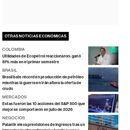
OTRAS NOTICIAS ECONÓMICAS
COLOMBIA
Utilidades de Ecopetrol reaccionaron: ganó
81% más en el primer semestre
BRASIL
Brasil bate récord en producción de petróleo
mientras la guerra en Irán altera la oferta de
crudo
MERCADOS
Estas fueron las 10 acciones del S&P 500 que
mejor se comportaron en julio de 2026
NEGOCIOS
Palantir eleva previsiones de ingresos tras un