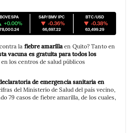
IBOVESPA
S&P/BMV IPC
BTC/USD
+0.00%
-0.36%
-0.38%
178,000.24
66,697.22
63,499.29
contra la
fiebre amarilla
en Quito? Tanto en
ta vacuna es gratuita para todos los
 en los centros de salud públicos
declaratoria de emergencia sanitaria en
ifras del Ministerio de Salud del país vecino,
do 79 casos de fiebre amarilla, de los cuales,