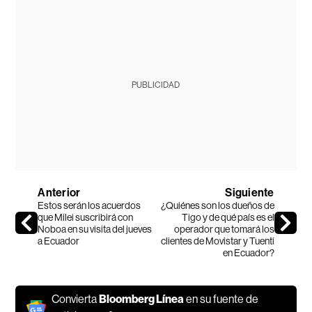
PUBLICIDAD
Anterior
Siguiente
Estos serán los acuerdos
¿Quiénes son los dueños de
que Milei suscribirá con
Tigo y de qué país es el
Noboa en su visita del jueves
operador que tomará los
a Ecuador
clientes de Movistar y Tuenti
en Ecuador?
Convierta
Bloomberg Línea
en su fuente de