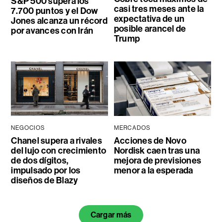
S&P 500 supera los
casi tres meses ante la
7.700 puntos y el Dow
expectativa de un
Jones alcanza un récord
posible arancel de
por avances con Irán
Trump
NEGOCIOS
MERCADOS
Chanel supera a rivales
Acciones de Novo
del lujo con crecimiento
Nordisk caen tras una
de dos dígitos,
mejora de previsiones
impulsado por los
menor a la esperada
diseños de Blazy
Cargar más