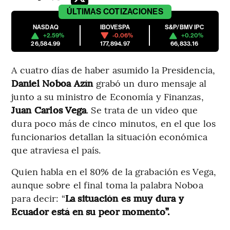
ÚLTIMAS
COTIZACIONES
NASDAQ
IBOVESPA
S&P/BMV IPC
+2.59%
-0.06%
+0.20%
26,584.99
177,894.97
66,833.16
A cuatro días de haber asumido la Presidencia,
Daniel Noboa Azín
grabó un duro mensaje al
junto a su ministro de Economía y Finanzas,
Juan Carlos Vega
. Se trata de un video que
dura poco más de cinco minutos, en el que los
funcionarios detallan la situación económica
que atraviesa el país.
Quien habla en el 80% de la grabación es Vega,
aunque sobre el final toma la palabra Noboa
para decir: “
La situación es muy dura y
Ecuador está en su peor momento”.