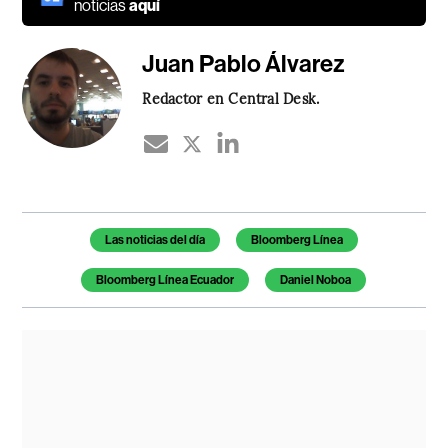
noticias
aquí
Juan Pablo Álvarez
Redactor en Central Desk.
Temas de este artículo
Las noticias del día
Bloomberg Línea
Bloomberg Línea Ecuador
Daniel Noboa