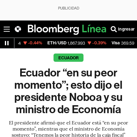
PUBLICIDAD
Ingresar
-0.44%
ETH/USD
-0.39%
Visa
+1.07%
1,867.993
369.59
ECUADOR
Ecuador “en su peor
momento”; esto dijo el
presidente Noboa y su
ministro de Economía
El presidente afirmó que el Ecuador está “en su peor
momento”, mientras que el ministro de Economía
sostuvo: “Tenemos la peor historia de la caja fiscal”