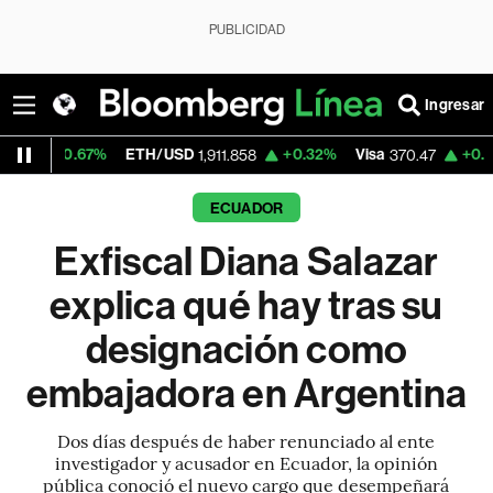
PUBLICIDAD
Ingresar
7%
ETH/USD
+0.32%
Visa
+0.52%
Mercad
1,911.858
370.47
ECUADOR
Exfiscal Diana Salazar
explica qué hay tras su
designación como
embajadora en Argentina
Dos días después de haber renunciado al ente
investigador y acusador en Ecuador, la opinión
pública conoció el nuevo cargo que desempeñará