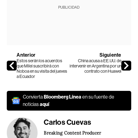
PUBLICIDAD
Anterior
Siguiente
Estos serán los acuerdos
China acusa a EE.UU. de
que Milei suscribirá con
intervenir en Argentina por un
Noboa en su visita del jueves
contrato con Huawei
a Ecuador
Convierta
Bloomberg Línea
en su fuente de
noticias
aquí
Carlos Cuevas
Breaking Content Producer