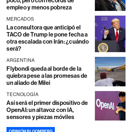
poco, pero con récords de
empleo y menos pobreza
MERCADOS
La consultora que anticipó el
TACO de Trump le pone fecha a
otra escalada con Irán: ¿cuándo
será?
ARGENTINA
Flybondi queda al borde de la
quiebra pese a las promesas de
un aliado de Milei
TECNOLOGÍA
Así será el primer dispositivo de
OpenAI: un altavoz con IA,
sensores y piezas móviles
OPINIÓN BLOOMBERG