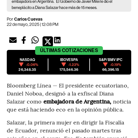
embajadora en Argentina.
El Gobierno de Javier Milei le dio el
beneplácito a Diana Salazar hace más de 15 meses.
Por
Carlos Cuevas
22 de mayo, 2025 | 12:08 PM
ÚLTIMAS
COTIZACIONES
NASDAQ
IBOVESPA
S&P/BMV IPC
-0.06%
-1.23%
-0.19%
26,348.35
175,546.36
66,396.15
Bloomberg Línea — El presidente ecuatoriano,
Daniel Noboa, designó a la exfiscal Diana
Salazar como
embajadora de Argentina,
noticia
que está haciendo eco en la opinión pública.
Salazar, la primera mujer en dirigir la Fiscalía
de Ecuador, renunció el pasado martes tras