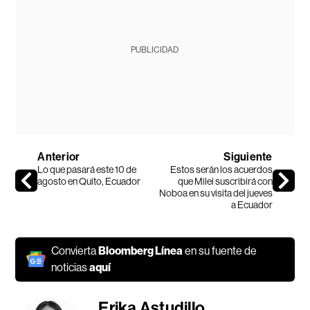
PUBLICIDAD
Anterior
Siguiente
Lo que pasará este 10 de
Estos serán los acuerdos
agosto en Quito, Ecuador
que Milei suscribirá con
Noboa en su visita del jueves
a Ecuador
Convierta
Bloomberg Línea
en su fuente de
noticias
aquí
Erika Astudillo