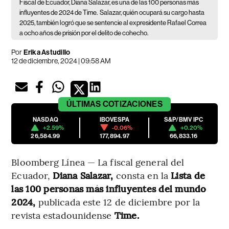
Fiscal de Ecuador, Diana Salazar, es una de las 100 personas más
influyentes de 2024 de Time.
Salazar, quién ocupará su cargo hasta
2025, también logró que se sentencie al expresidente Rafael Correa
a ocho años de prisión por el delito de cohecho.
Por
Erika Astudillo
12 de diciembre, 2024 | 09:58 AM
ÚLTIMAS
COTIZACIONES
NASDAQ
IBOVESPA
S&P/BMV IPC
+2.59%
-0.06%
+0.20%
26,584.99
177,894.97
66,833.16
Bloomberg Línea — La fiscal general del
Ecuador,
Diana Salazar,
consta en la
Lista de
las 100 personas más influyentes del mundo
2024,
publicada este 12 de diciembre por la
revista estadounidense
Time.