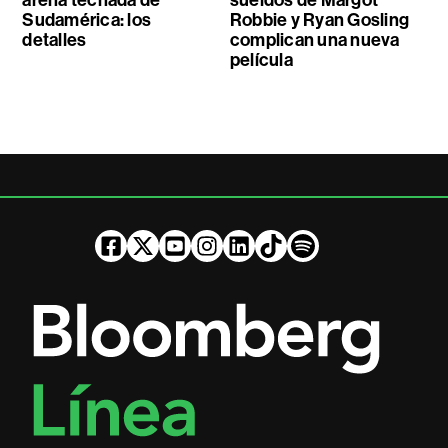
arena techada de
sueldos de Margot
Sudamérica: los
Robbie y Ryan Gosling
detalles
complican una nueva
película