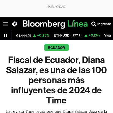
PUBLICIDAD
Ingresar
+0.23%
ETH/USD
+0.13%
Visa
+
4,444.21
1,877.84
369.59
ECUADOR
Fiscal de Ecuador, Diana
Salazar, es una de las 100
personas más
influyentes de 2024 de
Time
La revista Time reconoce que Diana Salazar goza de la