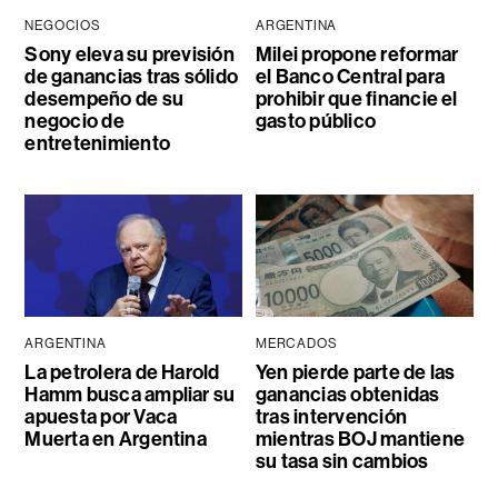
NEGOCIOS
ARGENTINA
Sony eleva su previsión
Milei propone reformar
de ganancias tras sólido
el Banco Central para
desempeño de su
prohibir que financie el
negocio de
gasto público
entretenimiento
ARGENTINA
MERCADOS
La petrolera de Harold
Yen pierde parte de las
Hamm busca ampliar su
ganancias obtenidas
apuesta por Vaca
tras intervención
Muerta en Argentina
mientras BOJ mantiene
su tasa sin cambios