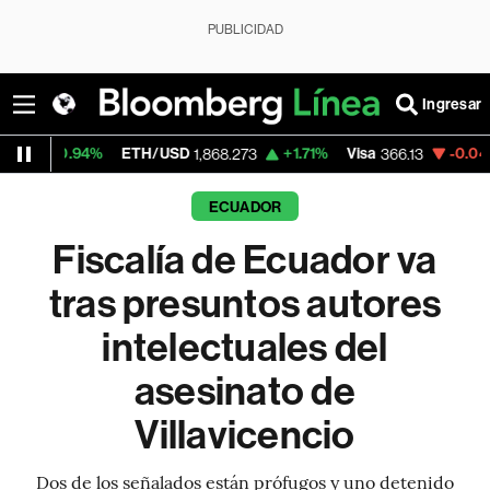
PUBLICIDAD
Ingresar
4%
ETH/USD
+1.71%
Visa
-0.04%
Mercado
1,868.273
366.13
ECUADOR
Fiscalía de Ecuador va
tras presuntos autores
intelectuales del
asesinato de
Villavicencio
Dos de los señalados están prófugos y uno detenido