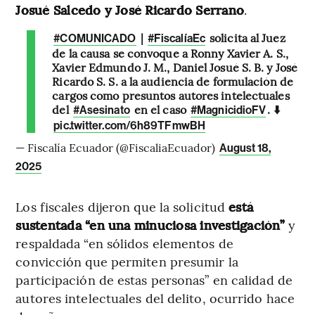
Josué Salcedo y José Ricardo Serrano
.
|
solicita al Juez
#COMUNICADO
#FiscalíaEc
de la causa se convoque a Ronny Xavier A. S.,
Xavier Edmundo J. M., Daniel Josué S. B. y José
Ricardo S. S. a la audiencia de formulación de
cargos como presuntos autores intelectuales
del
en el caso
. ⬇️
#Asesinato
#MagnicidioFV
pic.twitter.com/6h89TFmwBH
— Fiscalía Ecuador (@FiscaliaEcuador)
August 18,
2025
Los fiscales dijeron que la solicitud
está
sustentada “en una minuciosa investigación”
y
respaldada “en sólidos elementos de
convicción que permiten presumir la
participación de estas personas” en calidad de
autores intelectuales del delito, ocurrido hace