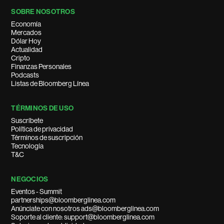
SOBRE NOSOTROS
Economía
Mercados
Dólar Hoy
Actualidad
Cripto
Finanzas Personales
Podcasts
Listas de Bloomberg Línea
TÉRMINOS DE USO
Suscríbete
Política de privacidad
Términos de suscripción
Tecnología
T&C
NEGOCIOS
Eventos - Summit
partnerships@bloomberglinea.com
Anúnciate con nosotros ads@bloomberglinea.com
Soporte al cliente: support@bloomberglinea.com