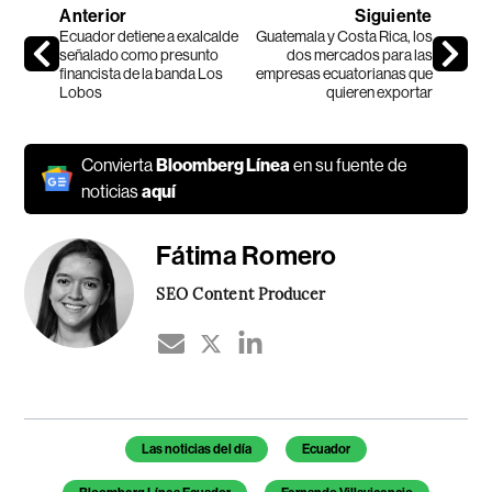
Anterior
Siguiente
Ecuador detiene a exalcalde
Guatemala y Costa Rica, los
señalado como presunto
dos mercados para las
financista de la banda Los
empresas ecuatorianas que
Lobos
quieren exportar
Convierta
Bloomberg Línea
en su fuente de
noticias
aquí
Fátima Romero
SEO Content Producer
Temas de este artículo
Las noticias del día
Ecuador