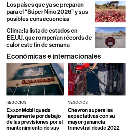
Los países que ya se preparan
para el “Súper Niño 2026” y sus
posibles consecuencias
Clima: la lista de estados en
EE.UU. que romperían récords de
calor este fin de semana
Económicas e internacionales
NEGOCIOS
NEGOCIOS
ExxonMobil queda
Chevron supera las
ligeramente por debajo
expectativas con su
de las previsiones por el
mayor ganancia
mantenimiento de sus
trimestral desde 2022