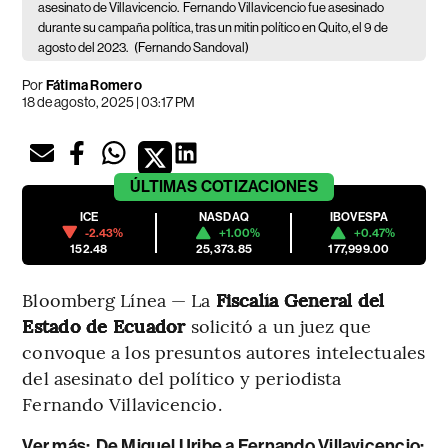
asesinato de Villavicencio.
Fernando Villavicencio fue asesinado
durante su campaña política,​ tras un mitin político en Quito, el 9 de
agosto del 2023.
(Fernando Sandoval)
Por
Fátima Romero
18 de agosto, 2025 | 03:17 PM
ÚLTIMAS
COTIZACIONES
ICE
NASDAQ
IBOVESPA
-2.43%
+1.00%
+0.47%
152.48
25,373.85
177,999.00
Bloomberg Línea — La
Fiscalía General del
Estado de Ecuador
solicitó a un juez que
convoque a los presuntos autores intelectuales
del asesinato del político y periodista
Fernando Villavicencio.
Ver más:
De Miguel Uribe a Fernando Villavicencio: