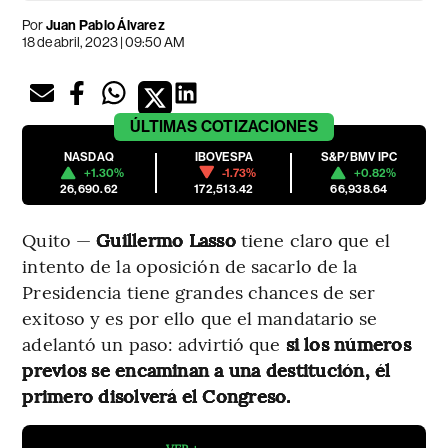
Por
Juan Pablo Álvarez
18 de abril, 2023 | 09:50 AM
ÚLTIMAS
COTIZACIONES
NASDAQ
IBOVESPA
S&P/BMV IPC
+1.30%
-1.73%
+0.82%
26,690.62
172,513.42
66,938.64
Quito —
Guillermo Lasso
tiene claro que el
intento de la oposición de sacarlo de la
Presidencia tiene grandes chances de ser
exitoso y es por ello que el mandatario se
adelantó un paso: advirtió que
si los números
previos se encaminan a una destitución, él
primero disolverá el Congreso.