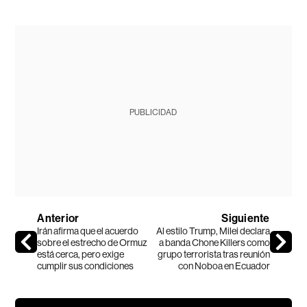
PUBLICIDAD
Anterior
Siguiente
Irán afirma que el acuerdo
Al estilo Trump, Milei declara
sobre el estrecho de Ormuz
a banda Chone Killers como
está cerca, pero exige
grupo terrorista tras reunión
cumplir sus condiciones
con Noboa en Ecuador