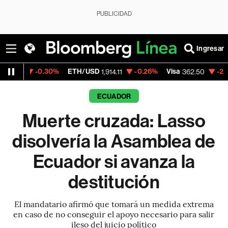
PUBLICIDAD
Ingresar
0.30%
ETH/USD
-0.26%
Visa
-2.15%
Merca
1,914.11
362.50
ECUADOR
Muerte cruzada: Lasso
disolvería la Asamblea de
Ecuador si avanza la
destitución
El mandatario afirmó que tomará un medida extrema
en caso de no conseguir el apoyo necesario para salir
ileso del juicio político