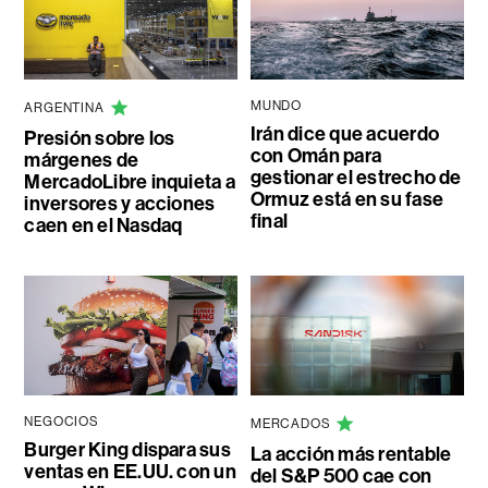
MUNDO
ARGENTINA
Irán dice que acuerdo
Presión sobre los
con Omán para
márgenes de
gestionar el estrecho de
MercadoLibre inquieta a
Ormuz está en su fase
inversores y acciones
final
caen en el Nasdaq
NEGOCIOS
MERCADOS
Burger King dispara sus
La acción más rentable
ventas en EE.UU. con un
del S&P 500 cae con