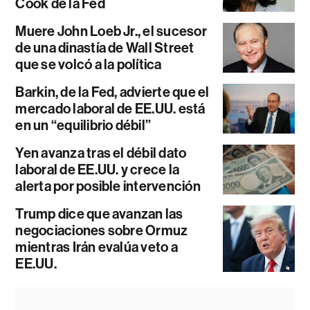
Cook de la Fed
Muere John Loeb Jr., el sucesor
de una dinastía de Wall Street
que se volcó a la política
Barkin, de la Fed, advierte que el
mercado laboral de EE.UU. está
en un “equilibrio débil”
Yen avanza tras el débil dato
laboral de EE.UU. y crece la
alerta por posible intervención
Trump dice que avanzan las
negociaciones sobre Ormuz
mientras Irán evalúa veto a
EE.UU.