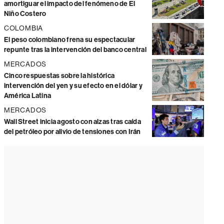
amortiguar el impacto del fenómeno de El
Niño Costero
COLOMBIA
El peso colombiano frena su espectacular
repunte tras la intervención del banco central
MERCADOS
Cinco respuestas sobre la histórica
intervención del yen y su efecto en el dólar y
América Latina
MERCADOS
Wall Street inicia agosto con alzas tras caída
del petróleo por alivio de tensiones con Irán