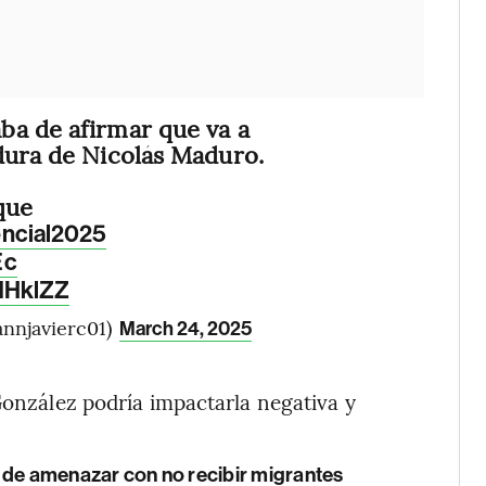
ba de afirmar que va a
dura de Nicolás Maduro.
que
ncial2025
Ec
qMHklZZ
annjavierc01)
March 24, 2025
González podría impactarla negativa y
 de amenazar con no recibir migrantes