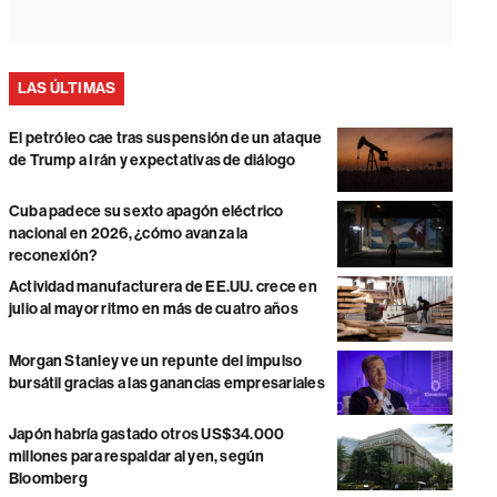
LAS ÚLTIMAS
El petróleo cae tras suspensión de un ataque
de Trump a Irán y expectativas de diálogo
Cuba padece su sexto apagón eléctrico
nacional en 2026, ¿cómo avanza la
reconexión?
Actividad manufacturera de EE.UU. crece en
julio al mayor ritmo en más de cuatro años
Morgan Stanley ve un repunte del impulso
bursátil gracias a las ganancias empresariales
Japón habría gastado otros US$34.000
millones para respaldar al yen, según
Bloomberg