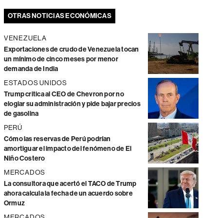
OTRAS NOTICIAS ECONÓMICAS
VENEZUELA
Exportaciones de crudo de Venezuela tocan
un mínimo de cinco meses por menor
demanda de India
ESTADOS UNIDOS
Trump critica al CEO de Chevron por no
elogiar su administración y pide bajar precios
de gasolina
PERÚ
Cómo las reservas de Perú podrían
amortiguar el impacto del fenómeno de El
Niño Costero
MERCADOS
La consultora que acertó el TACO de Trump
ahora calcula la fecha de un acuerdo sobre
Ormuz
MERCADOS