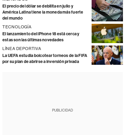
El precio del dólar se debilita en julio y
América Latina tiene la moneda más fuerte
del mundo
TECNOLOGÍA
El lanzamiento del iPhone 18 está cerca y
estas son las últimas novedades
LÍNEA DEPORTIVA
La UEFA estudia boicotear torneos de la FIFA
por su plan de abrirse a inversión privada
PUBLICIDAD