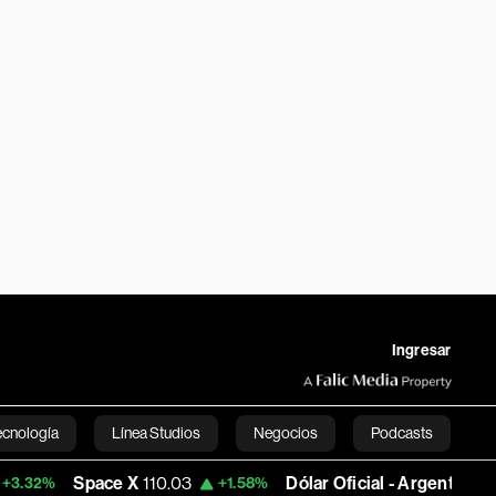
Ingresar
ecnología
Línea Studios
Negocios
Podcasts
Space X
110.03
Dólar Oficial - Argentina
1,492.7814
+1.58%
English