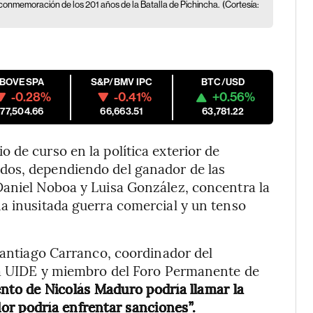
la conmemoración de los 201 años de la Batalla de Pichincha.
(Cortesía:
IBOVESPA
S&P/BMV IPC
BTC/USD
-0.28%
-0.41%
+0.56%
177,504.66
66,663.51
63,781.22
 de curso en la política exterior de
dos, dependiendo del ganador de las
Daniel Noboa y Luisa González, concentra la
a inusitada guerra comercial y un tenso
 Santiago Carranco, coordinador del
 la UIDE y miembro del Foro Permanente de
to de Nicolás Maduro podría llamar la
or podría enfrentar sanciones”.