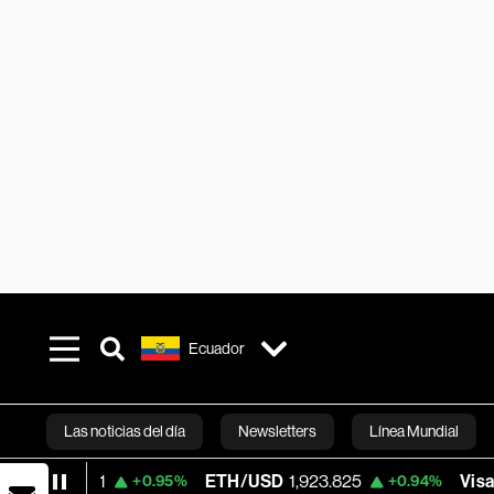
Ecuador
Las noticias del día
Newsletters
Línea Mundial
ETH/USD
1,923.825
Visa
366.16
+0.95%
+0.94%
-1.16%
Bloomberg 