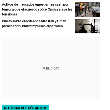
Activos de mercados emergentes caen por
temor a que el acuerdo sobre Ormuz eleve las
tensiones
Dudas sobre el acuerdo entre Irán y Omán
para reabrir Ormuz impulsan al petróleo
PUBLICIDAD
NOTICIAS DEL DÓLAR HOY