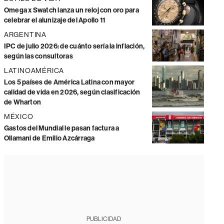
Omega x Swatch lanza un reloj con oro para
celebrar el alunizaje del Apollo 11
ARGENTINA
IPC de julio 2026: de cuánto sería la inflación,
según las consultoras
LATINOAMÉRICA
Los 5 países de América Latina con mayor
calidad de vida en 2026, según clasificación
de Wharton
MÉXICO
Gastos del Mundial le pasan factura a
Ollamani de Emilio Azcárraga
PUBLICIDAD