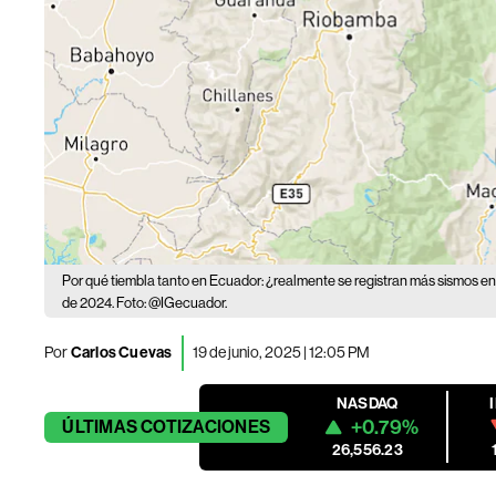
Por qué tiembla tanto en Ecuador: ¿realmente se registran más sismos 
de 2024. Foto: @IGecuador.
Por
Carlos Cuevas
19 de junio, 2025 | 12:05 PM
NASDAQ
+0.79%
ÚLTIMAS
COTIZACIONES
26,556.23