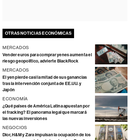
OTRAS NOTICIAS ECONÓMICAS
MERCADOS
Vender euros para comprar yenes aumenta el
riesgo geopolítico, advierte BlackRock
MERCADOS
El yen pierde casi la mitad de sus ganancias
tras la intervención conjunta de EE.UU. y
Japón
ECONOMÍA
¿Qué países de América Latina apuestan por
el fracking? El panorama legal que marcará
las nuevas inversiones
NEGOCIOS
Dior, H&M y Zara impulsan la ocupación de los