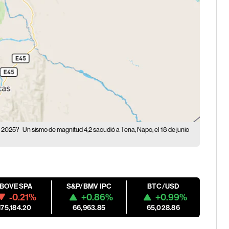
en 2025?
Un sismo de magnitud 4,2 sacudió a Tena, Napo, el 18 de junio
IBOVESPA
S&P/BMV IPC
BTC/USD
-0.21%
+0.86%
+0.99%
175,184.20
66,963.85
65,028.86