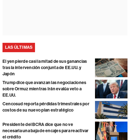
LAS ÚLTIMAS
El yen pierde casi la mitad de sus ganancias
tras la intervención conjunta de EE.UU. y
Japón
Trump dice que avanzan las negociaciones
sobre Ormuz mientras Irán evalúa veto a
EE.UU.
Cencosud reporta pérdidas trimestrales por
costos de su nuevo plan estratégico
Presidente del BCRA dice que no ve
necesaria una baja de encajes para reactivar
el crédito