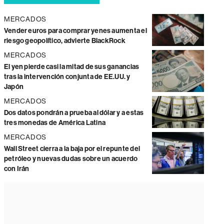
MERCADOS
Vender euros para comprar yenes aumenta el
riesgo geopolítico, advierte BlackRock
MERCADOS
El yen pierde casi la mitad de sus ganancias
tras la intervención conjunta de EE.UU. y
Japón
MERCADOS
Dos datos pondrán a prueba al dólar y a estas
tres monedas de América Latina
MERCADOS
Wall Street cierra a la baja por el repunte del
petróleo y nuevas dudas sobre un acuerdo
con Irán