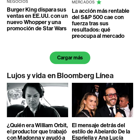
NEGOCIOS
MERCADOS
Burger King dispara sus
La acción más rentable
ventas en EE.UU. con un
del S&P 500 cae con
nuevo Whopper y una
fuerza tras sus
promoción de Star Wars
resultados: qué
preocupa al mercado
Cargar más
Lujos y vida en Bloomberg Línea
¿Quién era William Orbit,
El mensaje detrás del
el productor que trabajó
estilo de Abelardo De la
con Madonna y ayudó a
Espriella y Ana Lucía