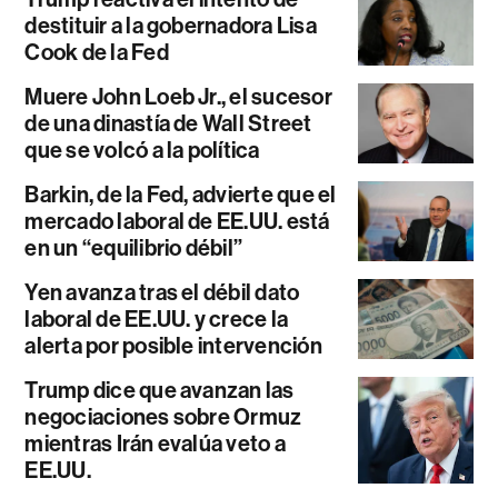
destituir a la gobernadora Lisa
Cook de la Fed
Muere John Loeb Jr., el sucesor
de una dinastía de Wall Street
que se volcó a la política
Barkin, de la Fed, advierte que el
mercado laboral de EE.UU. está
en un “equilibrio débil”
Yen avanza tras el débil dato
laboral de EE.UU. y crece la
alerta por posible intervención
Trump dice que avanzan las
negociaciones sobre Ormuz
mientras Irán evalúa veto a
EE.UU.