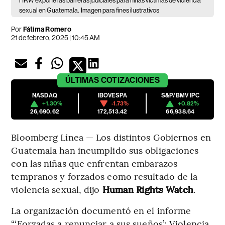
HRW expone las barreras judiciales para niñas víctimas de violencia
sexual en Guatemala.
Imagen para fines ilustrativos
Por
Fátima Romero
21 de febrero, 2025 | 10:45 AM
ÚLTIMAS
COTIZACIONES
NASDAQ
IBOVESPA
S&P/BMV IPC
+1.30%
-1.73%
+0.82%
26,690.62
172,513.42
66,938.64
Bloomberg Línea — Los distintos Gobiernos en
Guatemala han incumplido sus obligaciones
con las niñas que enfrentan embarazos
tempranos y forzados como resultado de la
violencia sexual, dijo
Human Rights Watch
.
La organización documentó en el informe
“‘Forzadas a renunciar a sus sueños’: Violencia