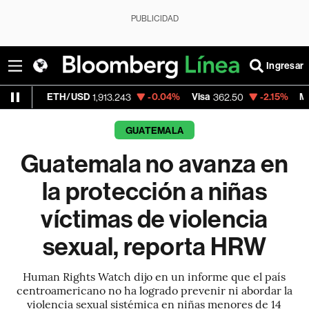
PUBLICIDAD
Ingresar
H/USD
-0.04%
Visa
-2.15%
MercadoLibre
1,913.243
362.50
1
GUATEMALA
Guatemala no avanza en
la protección a niñas
víctimas de violencia
sexual, reporta HRW
Human Rights Watch dijo en un informe que el país
centroamericano no ha logrado prevenir ni abordar la
violencia sexual sistémica en niñas menores de 14