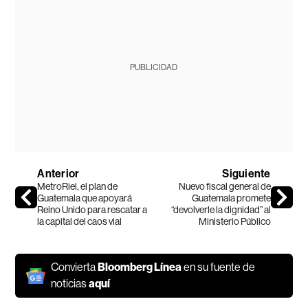
PUBLICIDAD
Anterior
Siguiente
MetroRiel, el plan de
Nuevo fiscal general de
Guatemala que apoyará
Guatemala promete
Reino Unido para rescatar a
“devolverle la dignidad” al
la capital del caos vial
Ministerio Público
Convierta
Bloomberg Línea
en su fuente de
noticias
aquí