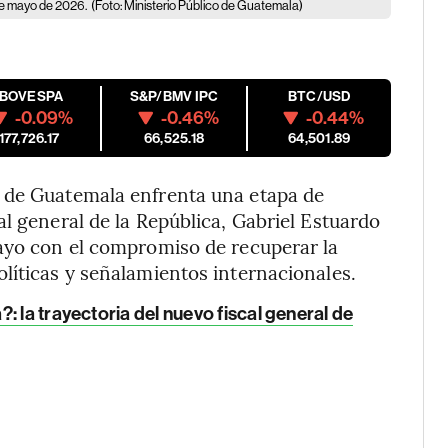
 de mayo de 2026.
(Foto: Ministerio Público de Guatemala)
IBOVESPA
S&P/BMV IPC
BTC/USD
-0.09%
-0.46%
-0.44%
177,726.17
66,525.18
64,501.89
 de Guatemala enfrenta una etapa de
l general de la República, Gabriel Estuardo
mayo con el compromiso de recuperar la
líticas y señalamientos internacionales.
 la trayectoria del nuevo fiscal general de