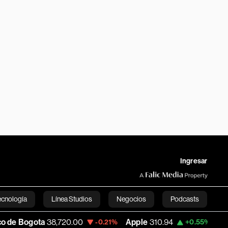
Ingresar
ecnología
Línea Studios
Negocios
Podcasts
ta
38,720.00
Apple
310.94
USD COP
3,
-0.21%
+0.55%
English