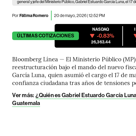
general y jefe del Ministerio Público, Gabriel Estuardo García Luna, el 17
Por
Fátima Romero
20 de mayo, 2026 | 12:52 PM
NASDAQ
-0.83%
ÚLTIMAS
COTIZACIONES
26,363.44
Bloomberg Línea — El Ministerio Público (MP)
reestructuración bajo el mando del nuevo fisca
García Luna, quien asumió el cargo el 17 de 
confianza ciudadana tras años de tensiones po
Ver más:
¿Quién es Gabriel Estuardo García Luna?:
Guatemala