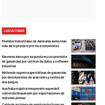
LAS ÚLTIMAS
Pedidos industriales de Alemania aumentan
más de lo previsto por los economistas
Siemens eleva por segunda vez su previsión
de ganancias por centros de datos y software
industrial
Nintendo supera expectativas de ganancias
por devoluciones de aranceles y ventas de
dos juegos
Australia registra inesperado superávit
comercial impulsado por exportaciones de
materias primas
Caída de acciones de semiconductores en