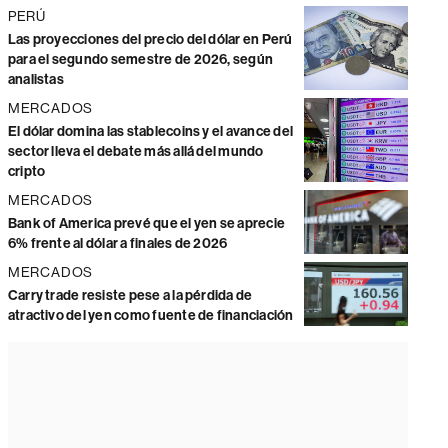
PERÚ
Las proyecciones del precio del dólar en Perú
para el segundo semestre de 2026, según
analistas
MERCADOS
El dólar domina las stablecoins y el avance del
sector lleva el debate más allá del mundo
cripto
MERCADOS
Bank of America prevé que el yen se aprecie
6% frente al dólar a finales de 2026
MERCADOS
Carry trade resiste pese a la pérdida de
atractivo del yen como fuente de financiación