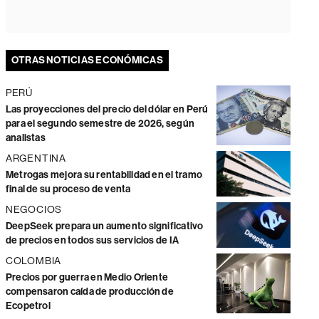
OTRAS NOTICIAS ECONÓMICAS
PERÚ
Las proyecciones del precio del dólar en Perú
para el segundo semestre de 2026, según
analistas
ARGENTINA
Metrogas mejora su rentabilidad en el tramo
final de su proceso de venta
NEGOCIOS
DeepSeek prepara un aumento significativo
de precios en todos sus servicios de IA
COLOMBIA
Precios por guerra en Medio Oriente
compensaron caída de producción de
Ecopetrol