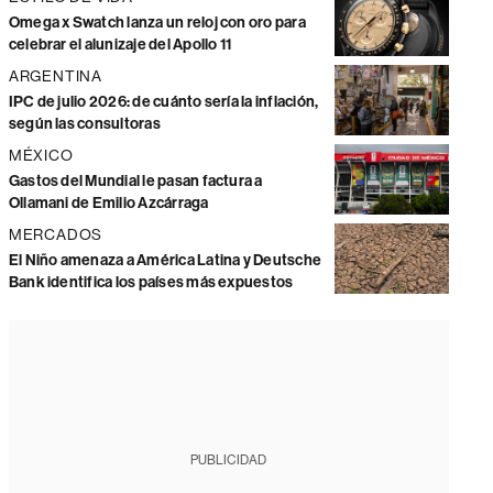
Omega x Swatch lanza un reloj con oro para
celebrar el alunizaje del Apollo 11
ARGENTINA
IPC de julio 2026: de cuánto sería la inflación,
según las consultoras
MÉXICO
Gastos del Mundial le pasan factura a
Ollamani de Emilio Azcárraga
MERCADOS
El Niño amenaza a América Latina y Deutsche
Bank identifica los países más expuestos
PUBLICIDAD