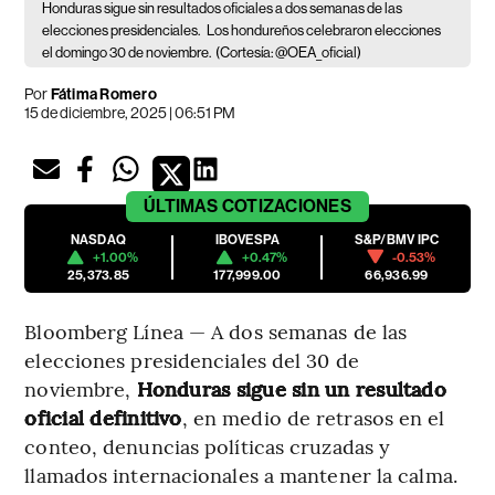
Honduras sigue sin resultados oficiales a dos semanas de las
elecciones presidenciales.
Los hondureños celebraron elecciones
el domingo 30 de noviembre.
(Cortesía: @OEA_oficial)
Por
Fátima Romero
15 de diciembre, 2025 | 06:51 PM
ÚLTIMAS
COTIZACIONES
NASDAQ
IBOVESPA
S&P/BMV IPC
+1.00%
+0.47%
-0.53%
25,373.85
177,999.00
66,936.99
Bloomberg Línea — A dos semanas de las
elecciones presidenciales del 30 de
noviembre,
Honduras sigue sin un resultado
oficial definitivo
, en medio de retrasos en el
conteo, denuncias políticas cruzadas y
llamados internacionales a mantener la calma.