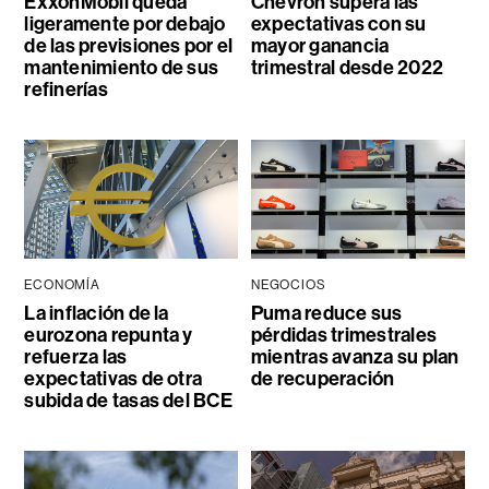
ExxonMobil queda
Chevron supera las
ligeramente por debajo
expectativas con su
de las previsiones por el
mayor ganancia
mantenimiento de sus
trimestral desde 2022
refinerías
ECONOMÍA
NEGOCIOS
La inflación de la
Puma reduce sus
eurozona repunta y
pérdidas trimestrales
refuerza las
mientras avanza su plan
expectativas de otra
de recuperación
subida de tasas del BCE