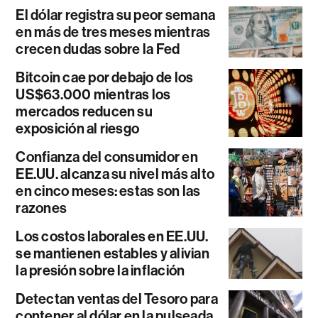
El dólar registra su peor semana
en más de tres meses mientras
crecen dudas sobre la Fed
Bitcoin cae por debajo de los
US$63.000 mientras los
mercados reducen su
exposición al riesgo
Confianza del consumidor en
EE.UU. alcanza su nivel más alto
en cinco meses: estas son las
razones
Los costos laborales en EE.UU.
se mantienen estables y alivian
la presión sobre la inflación
Detectan ventas del Tesoro para
contener al dólar en la pulseada