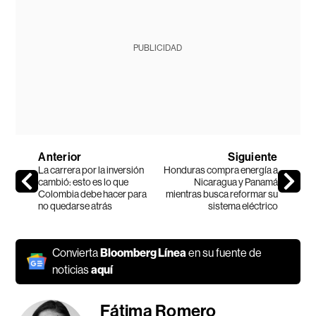
PUBLICIDAD
Anterior
Siguiente
La carrera por la inversión
Honduras compra energía a
cambió: esto es lo que
Nicaragua y Panamá
Colombia debe hacer para
mientras busca reformar su
no quedarse atrás
sistema eléctrico
Convierta
Bloomberg Línea
en su fuente de
noticias
aquí
Fátima Romero