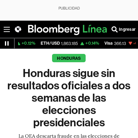
PUBLICIDAD
Ingresar
12%
ETH/USD
+0.14%
Visa
-0.04%
Mercad
1,863.185
366.13
HONDURAS
Honduras sigue sin
resultados oficiales a dos
semanas de las
elecciones
presidenciales
La OEA descarta fraude en las elecciones de