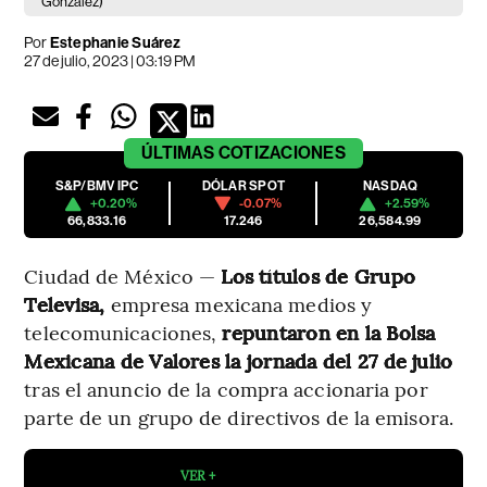
Gonzalez)
Por
Estephanie Suárez
27 de julio, 2023 | 03:19 PM
ÚLTIMAS
COTIZACIONES
S&P/BMV IPC
DÓLAR SPOT
NASDAQ
+0.20%
-0.07%
+2.59%
66,833.16
17.246
26,584.99
Ciudad de México —
Los títulos de Grupo
Televisa,
empresa mexicana medios y
telecomunicaciones,
repuntaron en la Bolsa
Mexicana de Valores la jornada del 27 de julio
tras el anuncio de la compra accionaria por
parte de un grupo de directivos de la emisora.
VER +