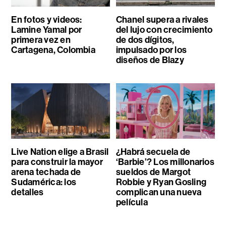
En fotos y videos:
Chanel supera a rivales
Lamine Yamal por
del lujo con crecimiento
primera vez en
de dos dígitos,
Cartagena, Colombia
impulsado por los
diseños de Blazy
Live Nation elige a Brasil
¿Habrá secuela de
para construir la mayor
‘Barbie’? Los millonarios
arena techada de
sueldos de Margot
Sudamérica: los
Robbie y Ryan Gosling
detalles
complican una nueva
película