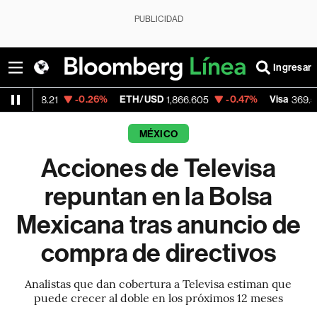
PUBLICIDAD
Ingresar
-0.26%
ETH/USD
-0.47%
Visa
+1
28.21
1,866.605
369.59
MÉXICO
Acciones de Televisa
repuntan en la Bolsa
Mexicana tras anuncio de
compra de directivos
Analistas que dan cobertura a Televisa estiman que
puede crecer al doble en los próximos 12 meses