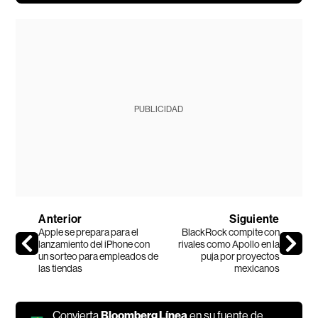
PUBLICIDAD
Anterior
Siguiente
Apple se prepara para el
BlackRock compite con
lanzamiento del iPhone con
rivales como Apollo en la
un sorteo para empleados de
puja por proyectos
las tiendas
mexicanos
Convierta
Bloomberg Línea
en su fuente de