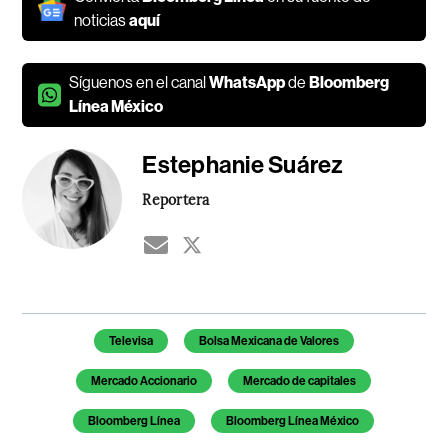
noticias
aquí
Síguenos en el canal
WhatsApp
de
Bloomberg
Línea México
Estephanie Suárez
Reportera
Temas de este artículo
Televisa
Bolsa Mexicana de Valores
Mercado Accionario
Mercado de capitales
Bloomberg Línea
Bloomberg Línea México