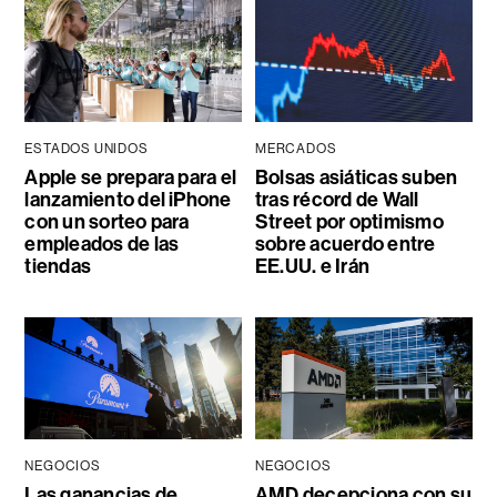
ESTADOS UNIDOS
MERCADOS
Apple se prepara para el
Bolsas asiáticas suben
lanzamiento del iPhone
tras récord de Wall
con un sorteo para
Street por optimismo
empleados de las
sobre acuerdo entre
tiendas
EE.UU. e Irán
NEGOCIOS
NEGOCIOS
Las ganancias de
AMD decepciona con su